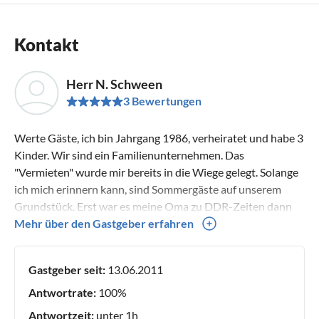
Kontakt
Herr N. Schween
3 Bewertungen
Werte Gäste, ich bin Jahrgang 1986, verheiratet und habe 3
Kinder. Wir sind ein Familienunternehmen. Das
"Vermieten" wurde mir bereits in die Wiege gelegt. Solange
ich mich erinnern kann, sind Sommergäste auf unserem
Grundstück. Erst war es meine Oma zu DDR-Zeiten dann
meine Eltern bis in die 2000er und nun führe ich die
Mehr über den Gastgeber erfahren
Vermietung von Gästebetten fort. Ich freue mich Sie als
unsere Gäste zu allen Jahreszeiten begrüßen zu dürfen. Ihr
Gastgeber seit:
13.06.2011
Nico Schween und Familie
Antwortrate:
100%
Antwortzeit:
unter 1h