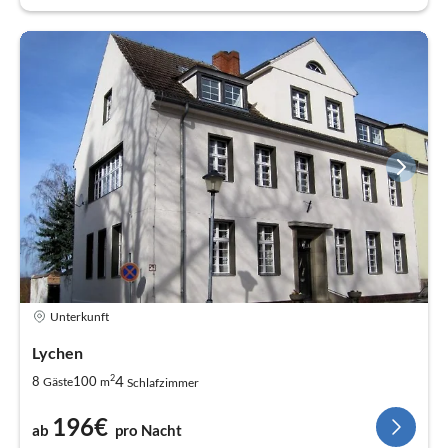
Unterkunft
Lychen
2
4
8
100
Gäste
m
Schlafzimmer
196€
ab
pro Nacht