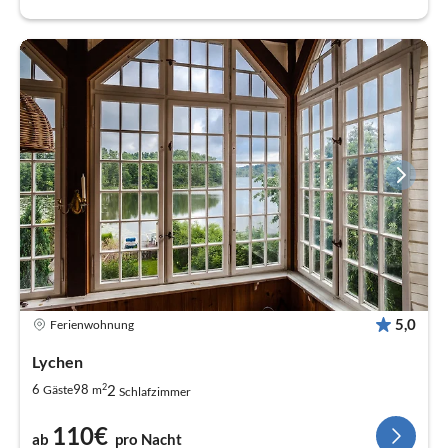
5,0
Ferienwohnung
Lychen
2
2
6
98
Gäste
m
Schlafzimmer
110€
ab
pro Nacht