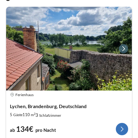
Ferienhaus
Lychen, Brandenburg, Deutschland
2
3
5
110
Gäste
m
Schlafzimmer
134€
ab
pro Nacht