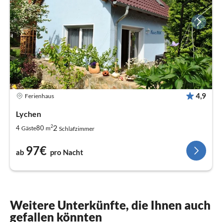
4,9
Ferienhaus
Lychen
2
2
4
80
Gäste
m
Schlafzimmer
97€
ab
pro Nacht
Weitere Unterkünfte, die Ihnen auch
gefallen könnten