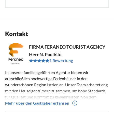
Kontakt
FIRMA FERANEO TOURIST AGENCY
Herr N. Paulišić
1 Bewertung
In unserer familiengeführten Agentur bieten wir
ausschließlich hochwertige Ferienhäuser in der
wunderschönen Region Istrien an. Unser Team arbeitet eng
mit den Hauseigentümern zusammen, um hohe Standards
für Qualität und Komfort zu gewährleisten. Von dem
Moment an, in dem Sie bei uns buchen, sind wir bestrebt,
Mehr über den Gastgeber erfahren
Ihnen einen persönlichen Service und Unterstützung zu