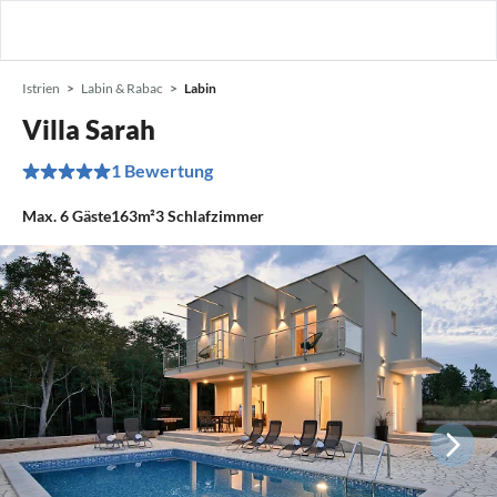
Istrien
Labin & Rabac
Labin
Villa Sarah
1 Bewertung
Max.
6
Gäste
163m²
3
Schlafzimmer