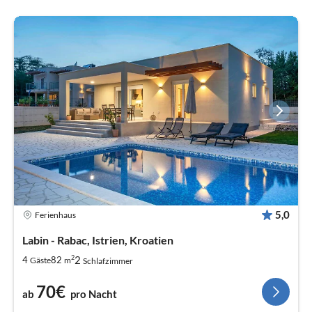
5,0
Ferienhaus
Labin - Rabac, Istrien, Kroatien
2
2
4
82
Gäste
m
Schlafzimmer
70€
ab
pro Nacht