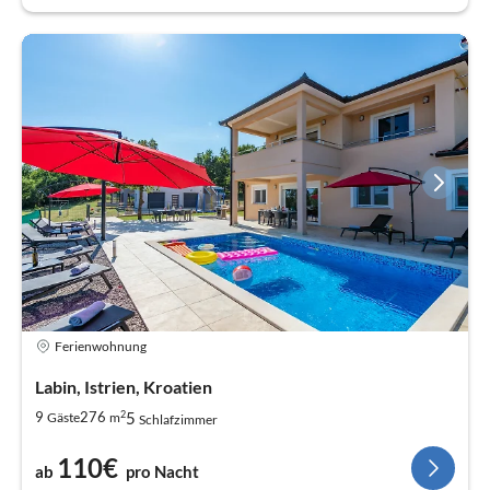
Ferienwohnung
Labin, Istrien, Kroatien
2
5
9
276
Gäste
m
Schlafzimmer
110€
ab
pro Nacht