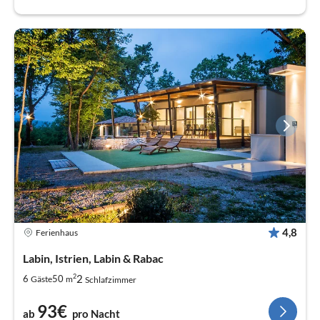
4,8
Ferienhaus
Labin, Istrien, Labin & Rabac
2
2
6
50
Gäste
m
Schlafzimmer
93€
ab
pro Nacht