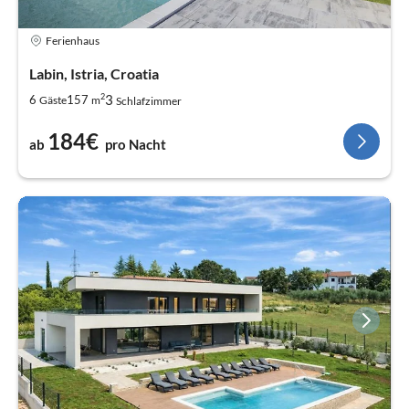
Ferienhaus
Labin, Istria, Croatia
2
3
6
157
Gäste
m
Schlafzimmer
184€
ab
pro Nacht