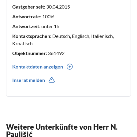
bieten, um sicherzustellen, dass Ihr Urlaub so wird, wie Sie
Gastgeber seit:
30.04.2015
es sich erträumt haben.
Antwortrate:
100%
Antwortzeit:
unter 1h
Kontaktsprachen:
Deutsch, Englisch, Italienisch,
Kroatisch
Objektnummer:
361492
Kontaktdaten anzeigen
00385(0) 917967110
Inserat melden
Weitere Unterkünfte von Herr N.
Paulišić