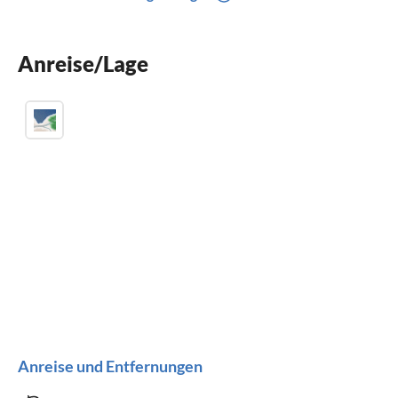
Terrasse
Waschmaschine
Anreise/Lage
Balkon
Anreise und Entfernungen