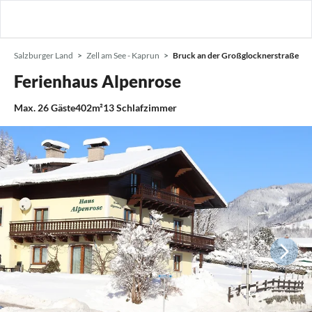
Salzburger Land
Zell am See - Kaprun
Bruck an der Großglocknerstraße
Ferienhaus Alpenrose
Max.
26
Gäste
402m²
13
Schlafzimmer