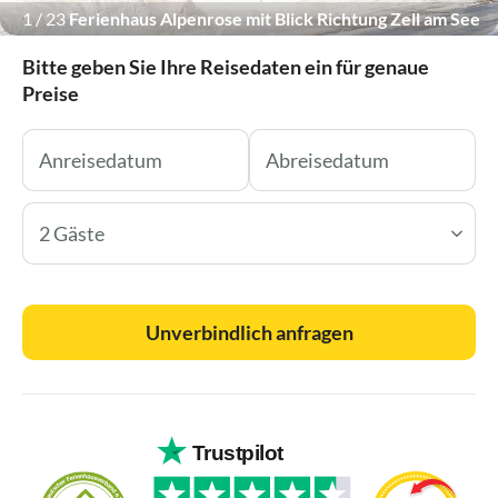
1
/
23
Ferienhaus Alpenrose mit Blick Richtung Zell am See
und Kaprun.
Bitte geben Sie Ihre Reisedaten ein für genaue
Preise
2 Gäste
Unverbindlich anfragen