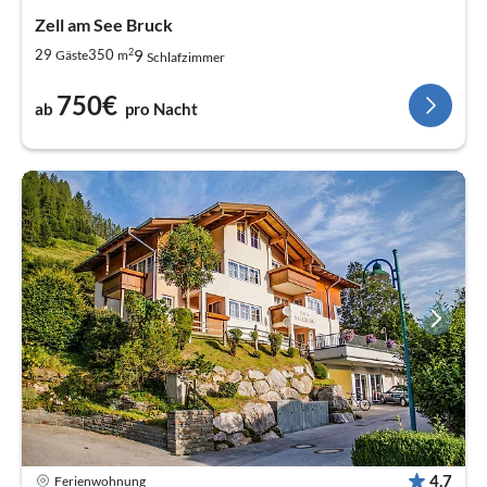
Zell am See Bruck
2
9
29
350
Gäste
m
Schlafzimmer
750€
ab
pro Nacht
4,7
Ferienwohnung