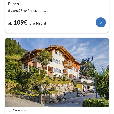
Fusch
2
2
6
75
Gäste
m
Schlafzimmer
109€
ab
pro Nacht
Ferienhaus