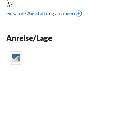
Terrasse
Gesamte Ausstattung anzeigen
Spülmaschine
Balkon
Anreise/Lage
Kinderbett