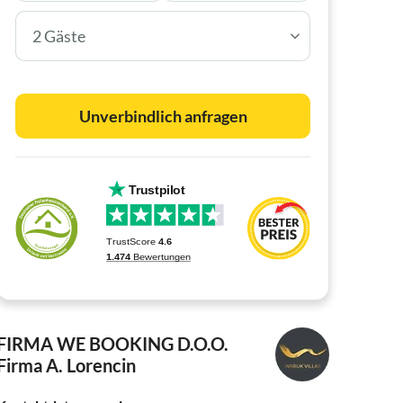
2 Gäste
Unverbindlich anfragen
FIRMA WE BOOKING D.O.O.
Firma A. Lorencin