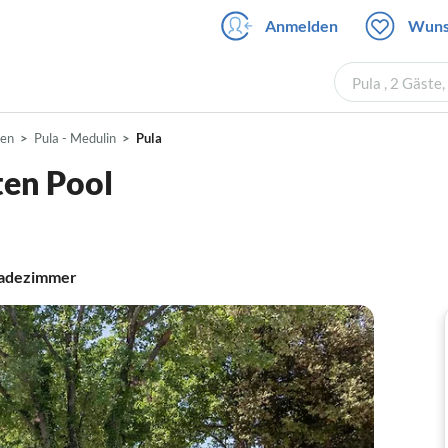
Anmelden
Wuns
Pula , 2 Gäste
ien
Pula - Medulin
Pula
aten Pool
adezimmer