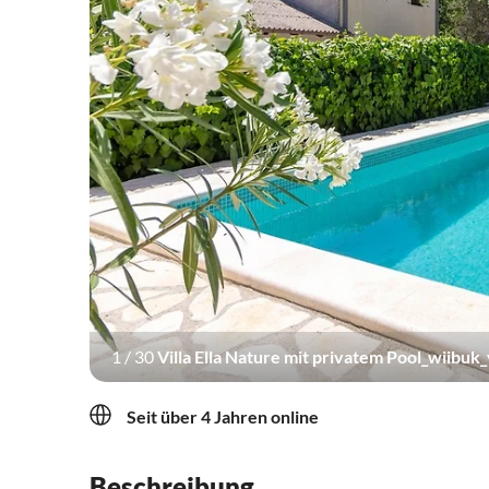
1
/
30
Villa Ella Nature mit privatem Pool_wiibuk_v
Seit über 4 Jahren online
Beschreibung