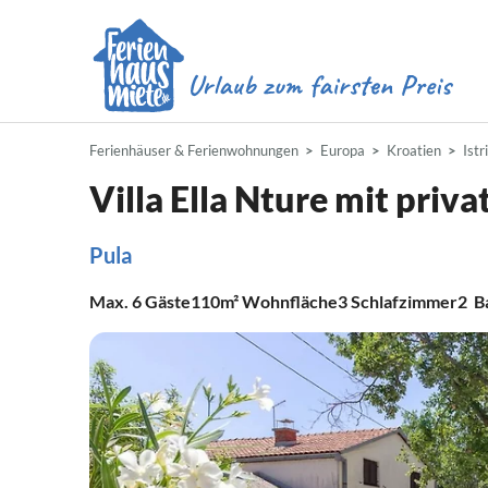
Ferienhäuser & Ferienwohnungen
Europa
Kroatien
Istr
Villa Ella Nture mit priv
Pula
Max.
6
Gäste
110m²
Wohnfläche
3
Schlafzimmer
2
B