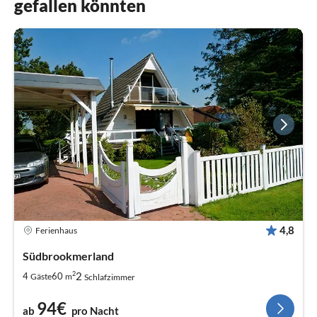
gefallen könnten
4,8
Ferienhaus
Südbrookmerland
2
2
4
60
Gäste
m
Schlafzimmer
94€
ab
pro Nacht