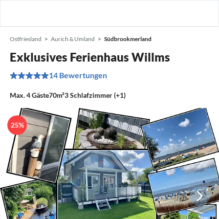
Ostfriesland
Aurich & Umland
Südbrookmerland
Exklusives Ferienhaus Willms
14 Bewertungen
Max.
4
Gäste
70m²
3
Schlafzimmer (+1)
25%