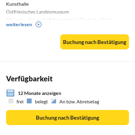
Kunsthalle
Ostfriesisches Landesmuseum
Museums-Feuerschiff Amrumbank/Deutsche Bucht
weiterlesen
Das Otto Huus
Fähre nach Borkum
Buchung nach Bestätigung
Georgsheil ca. 2 km
Einkaufsmöglichkeit
Kartbahn
Verfügbarkeit
Norden / Norddeich ca. 25km entfernt
Fähre nach Norderney
12 Monate anzeigen
Fischerhafen
frei
belegt
An bzw. Abreisetag
Buchung nach Bestätigung