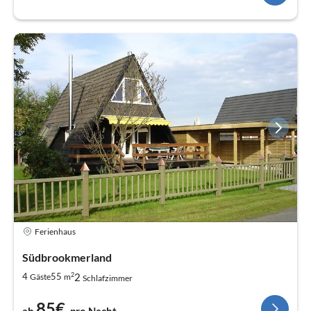
Ferienhaus
Südbrookmerland
2
2
4
55
Gäste
m
Schlafzimmer
85€
ab
pro Nacht