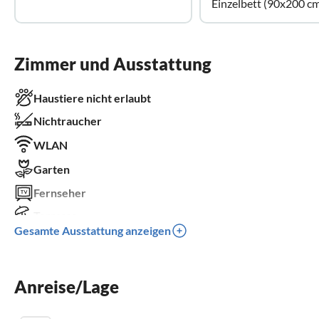
Einzelbett (90x200 c
Zimmer und Ausstattung
Haustiere nicht erlaubt
Nichtraucher
WLAN
Garten
Fernseher
Terrasse
Gesamte Ausstattung anzeigen
Spülmaschine
Waschmaschine
Anreise/Lage
Kinderbett