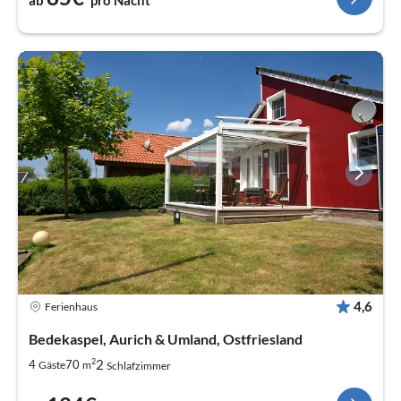
4,6
Ferienhaus
Bedekaspel, Aurich & Umland, Ostfriesland
2
2
4
70
Gäste
m
Schlafzimmer