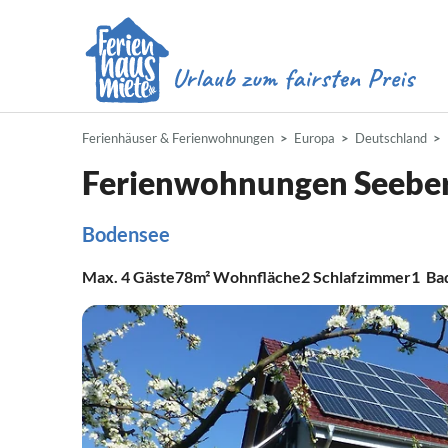
Ferienhäuser & Ferienwohnungen
Europa
Deutschland
Ferienwohnungen Seebe
Bodensee
Max.
4
Gäste
78m²
Wohnfläche
2
Schlafzimmer
1
Ba