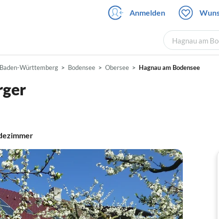
Anmelden
Wuns
Hagnau am Bod
Baden-Württemberg
Bodensee
Obersee
Hagnau am Bodensee
rger
dezimmer