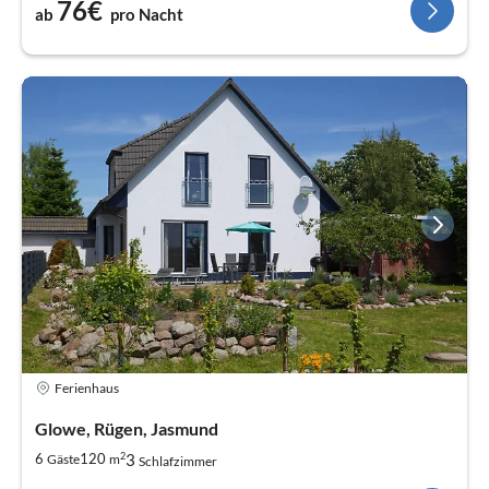
76€
ab
pro Nacht
Ferienhaus
Glowe, Rügen, Jasmund
2
3
6
120
Gäste
m
Schlafzimmer