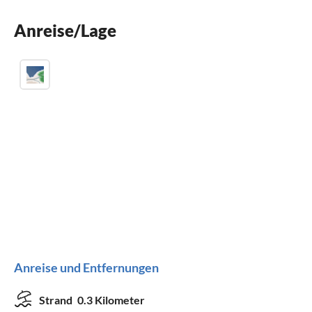
Waschmaschine
Anreise/Lage
Sauna
Anreise und Entfernungen
Strand
0.3 Kilometer