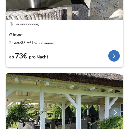
Ferienwohnung
Glowe
2
1
2
33
Gäste
m
Schlafzimmer
73€
ab
pro Nacht