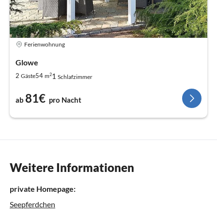
Ferienwohnung
Glowe
2
1
2
54
Gäste
m
Schlafzimmer
81€
ab
pro Nacht
Weitere Informationen
private Homepage:
Seepferdchen