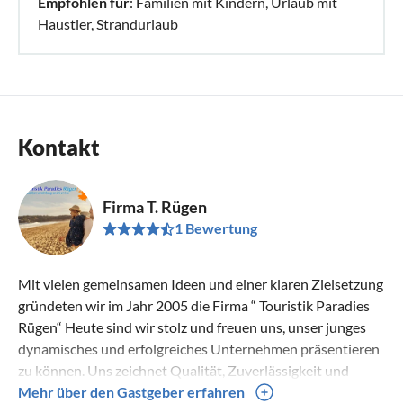
Empfohlen für
: Familien mit Kindern, Urlaub mit
Haustier, Strandurlaub
Kontakt
Firma T. Rügen
1 Bewertung
Mit vielen gemeinsamen Ideen und einer klaren Zielsetzung
gründeten wir im Jahr 2005 die Firma “ Touristik Paradies
Rügen“ Heute sind wir stolz und freuen uns, unser junges
dynamisches und erfolgreiches Unternehmen präsentieren
zu können. Uns zeichnet Qualität, Zuverlässigkeit und
Flexibilität aus. Wir wünschen uns viele zufriedene Gäste,
Mehr über den Gastgeber erfahren