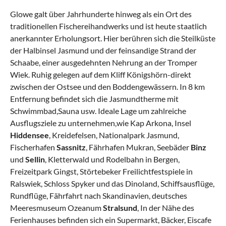
Glowe galt über Jahrhunderte hinweg als ein Ort des
traditionellen Fischereihandwerks und ist heute staatlich
anerkannter Erholungsort. Hier berühren sich die Steilküste
der Halbinsel Jasmund und der feinsandige Strand der
Schaabe, einer ausgedehnten Nehrung an der Tromper
Wiek. Ruhig gelegen auf dem Kliff Königshörn-direkt
zwischen der Ostsee und den Boddengewässern. In 8 km
Entfernung befindet sich die Jasmundtherme mit
Schwimmbad,Sauna usw. Ideale Lage um zahlreiche
Ausflugsziele zu unternehmen,wie Kap Arkona, Insel
Hiddensee
, Kreidefelsen, Nationalpark Jasmund,
Fischerhafen
Sassnitz
, Fährhafen Mukran, Seebäder
Binz
und
Sellin
, Kletterwald und Rodelbahn in Bergen,
Freizeitpark Gingst, Störtebeker Freilichtfestspiele in
Ralswiek, Schloss Spyker und das Dinoland, Schiffsausflüge,
Rundflüge, Fährfahrt nach Skandinavien, deutsches
Meeresmuseum Ozeanum
Stralsund
, In der Nähe des
Ferienhauses befinden sich ein Supermarkt, Bäcker, Eiscafe