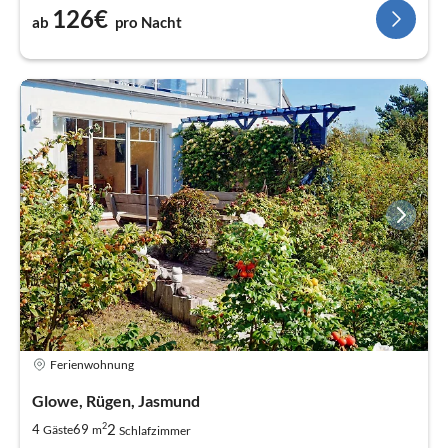
126€
ab
pro Nacht
Ferienwohnung
Glowe, Rügen, Jasmund
2
2
4
69
Gäste
m
Schlafzimmer