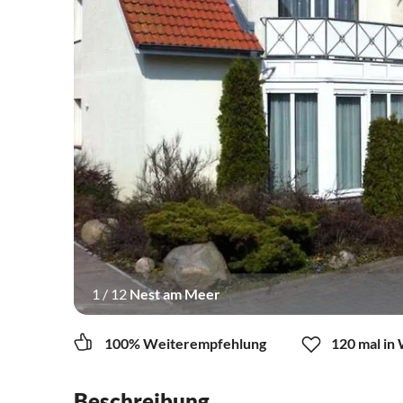
1
/
12
Nest am Meer
100% Weiterempfehlung
120 mal in
Beschreibung