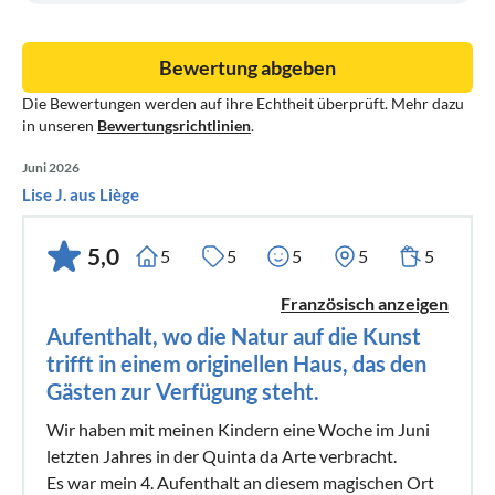
Und natürlich ist der Pool fuer Sie eines der Lieblingsorte in
dem sie sich wohl am liebsten den ganzen Tag aufhalten
Bewertung abgeben
würden, gäbe es da nicht noch so schöne andere Dinge zu
Die Bewertungen werden auf ihre Echtheit überprüft. Mehr dazu
entdecken..... wie das Meer mit all seinen Muscheln und
in unseren
Bewertungsrichtlinien
.
kleinen Wasserrillen ,die Winkerkrabben die einen auf dem
Weg zum Meer begleiten..und vieles mehr.
Juni 2026
Lise J. aus Liège
5,0
5
5
5
5
5
Französisch anzeigen
Aufenthalt, wo die Natur auf die Kunst
trifft in einem originellen Haus, das den
Gästen zur Verfügung steht.
Wir haben mit meinen Kindern eine Woche im Juni
letzten Jahres in der Quinta da Arte verbracht.
Es war mein 4. Aufenthalt an diesem magischen Ort