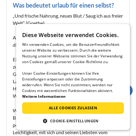
Was bedeutet urlaub für einen selbst?
„Und frische Nahrung, neues Blut / Saug ich aus freier
Welt“ (Goethe)
Diese Webseite verwendet Cookies.
Als Anfangszitat vielleicht annähernd das, was mir an
diesem Ort wiederfahren ist!
Wir verwenden Cookies, um die Benutzerfreundlichkeit
unserer Website zu verbessern. Durch die weitere
Nutzung unserer Webseite stimmen Sie der Verwendung
Ein magisches Örtchen in der Nähe von Tavira, super
von Cookies gemäß unserer Cookie-Richtlinie zu.
zu erreichen, ein Auto ist ab Faro zu empfehlen!
Unter Cookie-Einstellungen können Sie Ihre
Gleichzeitig taucht man später in ein Bilderbuch von
Einstellungen anpassen oder die Zustimmung
Landschaft und Kunst mit einem dahingegossenen
widerrufen. Wenn Sie nicht zustimmen, werden nur
Häuschen und gastfreundler Begrüßung von Heidi
Cookies mit wesentlichen Funktionalitäten aktiviert.
Wachsmuth und Maxi dem Hofhund!
Weitere Informationen
ALLE COOKIES ZULASSEN
Wer sich in freier Natur, unter perfekt sauberen
Bedingungen und einer Mischung aus
COOKIE-EINSTELLUNGEN
portugiesischer Landschaft und architektonischer
Leichtigkeit, mit sich und seinen Liebsten vom