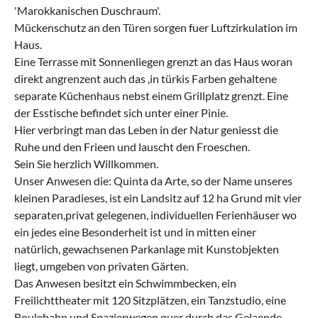
'Marokkanischen Duschraum'.
Mückenschutz an den Türen sorgen fuer Luftzirkulation im
Haus.
Eine Terrasse mit Sonnenliegen grenzt an das Haus woran
direkt angrenzent auch das ,in türkis Farben gehaltene
separate Küchenhaus nebst einem Grillplatz grenzt. Eine
der Esstische befindet sich unter einer Pinie.
Hier verbringt man das Leben in der Natur geniesst die
Ruhe und den Frieen und lauscht den Froeschen.
Sein Sie herzlich Willkommen.
Unser Anwesen die: Quinta da Arte, so der Name unseres
kleinen Paradieses, ist ein Landsitz auf 12 ha Grund mit vier
separaten,privat gelegenen, individuellen Ferienhäuser wo
ein jedes eine Besonderheit ist und in mitten einer
natürlich, gewachsenen Parkanlage mit Kunstobjekten
liegt, umgeben von privaten Gärten.
Das Anwesen besitzt ein Schwimmbecken, ein
Freilichttheater mit 120 Sitzplätzen, ein Tanzstudio, eine
Boulebahn und Spazierwegen quer durch das Gelaende.