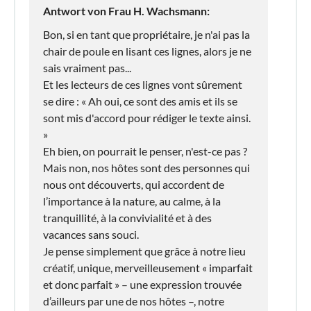
Antwort von Frau H. Wachsmann:
Bon, si en tant que propriétaire, je n'ai pas la
chair de poule en lisant ces lignes, alors je ne
sais vraiment pas...
Et les lecteurs de ces lignes vont sûrement
se dire : « Ah oui, ce sont des amis et ils se
sont mis d'accord pour rédiger le texte ainsi.
»
Eh bien, on pourrait le penser, n'est-ce pas ?
Mais non, nos hôtes sont des personnes qui
nous ont découverts, qui accordent de
l’importance à la nature, au calme, à la
tranquillité, à la convivialité et à des
vacances sans souci.
Je pense simplement que grâce à notre lieu
créatif, unique, merveilleusement « imparfait
et donc parfait » – une expression trouvée
d’ailleurs par une de nos hôtes –, notre