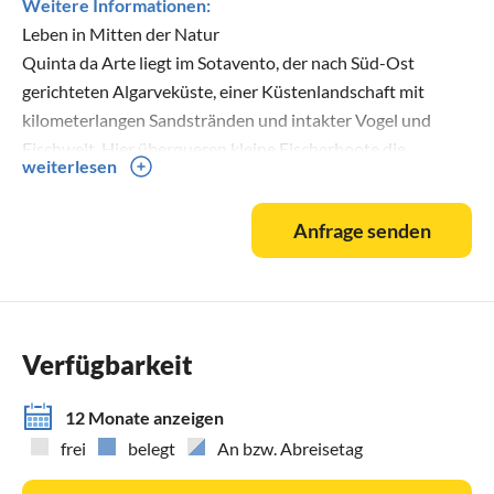
Weitere Informationen:
Leben in Mitten der Natur
Quinta da Arte liegt im Sotavento, der nach Süd-Ost
gerichteten Algarveküste, einer Küstenlandschaft mit
kilometerlangen Sandstränden und intakter Vogel und
Fischwelt. Hier überqueren kleine Fischerboote die
weiterlesen
Wasserstraßen des gezähmten Atlantiks.
Unser Anwesen selbst liegt in einer weiten Naturlandschaft
Anfrage senden
eingebettet von Johannisbrotbaum-Oliven-Mandel und
Orangenbaum Plantagen.
Von einem leicht hügeligen Bergsaum umgeben, glitzert in
der Ferne das ca. 9 km entfernt liegende Meer mit seinen
weiten tollen Straenden am Horizont.
Verfügbarkeit
Die Perle der Algarve, die römisch-arabisch Renaissance
Stadt Tavira, an der Flussmündung der 'Ria do Gilao'
12 Monate anzeigen
gelegen ist nur 10 km entfernt.
frei
belegt
An bzw. Abreisetag
Einmal bei uns angekommen staunen unsere Gäste oft über
die noch grösser erscheinenden, oder noch hübscheren