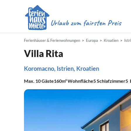
Ferienhäuser & Ferienwohnungen
Europa
Kroatien
Istr
Villa Rita
Koromacno, Istrien, Kroatien
Max.
10
Gäste
160m²
Wohnfläche
5
Schlafzimmer
5