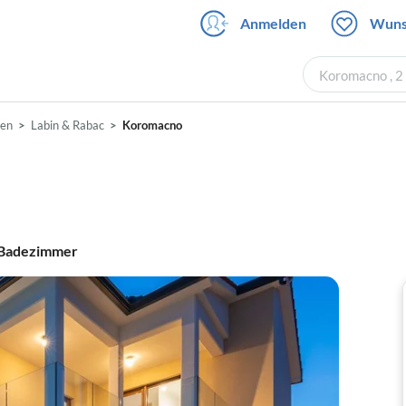
Anmelden
Wuns
Koromacno , 2
ien
Labin & Rabac
Koromacno
Badezimmer