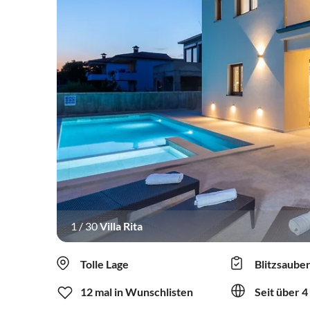
1
/
30
Villa Rita
Tolle Lage
Blitzsaube
12 mal in Wunschlisten
Seit über 4