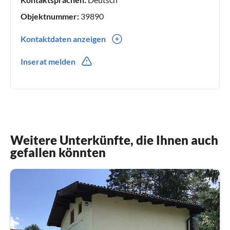
Objektnummer:
39890
Kontaktdaten anzeigen
0043(0) 485820040
Inserat melden
0043(0) 6644635935
Weitere Unterkünfte, die Ihnen auch
gefallen könnten