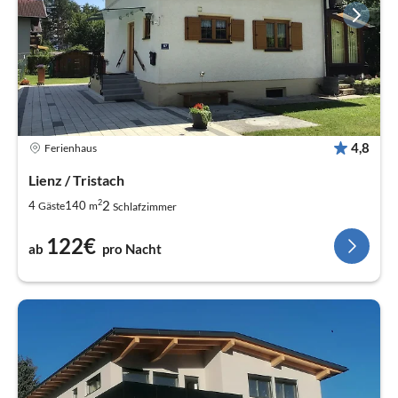
4,8
Ferienhaus
Lienz / Tristach
2
2
4
140
Gäste
m
Schlafzimmer
122€
ab
pro Nacht