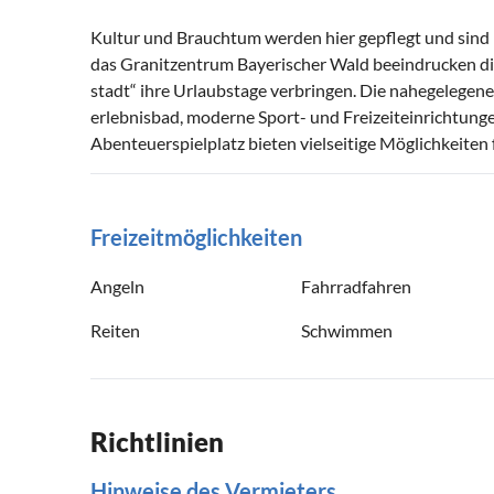
Kultur und Brauchtum werden hier gepflegt und sind i
das Granitzentrum Bayerischer Wald beeindrucken die za
stadt“ ihre Urlaubs­tage ver­bringen. Die nahe­gelege
erlebnis­bad, moderne Sport- und Freizeit­einrichtun
Abenteuer­spielplatz bieten viel­seitige Möglichkeiten
Freizeitmöglichkeiten
Angeln
Fahrradfahren
Reiten
Schwimmen
Richtlinien
Hinweise des Vermieters