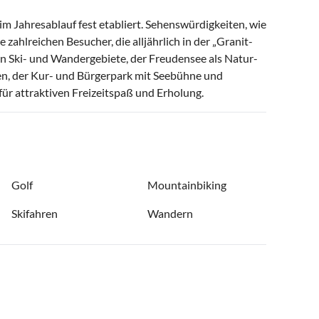
m Jahresablauf fest etabliert. Sehens­würdigkeiten, wie
hl­reichen Besucher, die all­jährlich in der „Granit­
nen Ski- und Wander­gebiete, der Freudensee als Natur­
gen, der Kur- und Bürger­park mit Seebühne und
 für attraktiven Freizeitspaß und Erholung.
Golf
Mountainbiking
Skifahren
Wandern