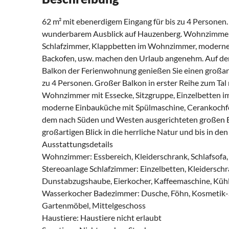
62 m² mit ebenerdigem Eingang für bis zu 4 Personen.
wunderbarem Ausblick auf Hauzenberg. Wohnzimmer m
Schlafzimmer, Klappbetten im Wohnzimmer, moderne 
Backofen, usw. machen den Urlaub angenehm. Auf d
Balkon der Ferienwohnung genießen Sie einen großarti
zu 4 Personen. Großer Balkon in erster Reihe zum Ta
Wohnzimmer mit Essecke, Sitzgruppe, Einzelbetten 
moderne Einbauküche mit Spülmaschine, Cerankochfe
dem nach Süden und Westen ausgerichteten großen B
großartigen Blick in die herrliche Natur und bis in de
Ausstattungsdetails
Wohnzimmer: Essbereich, Kleiderschrank, Schlafsofa,
Stereoanlage Schlafzimmer: Einzelbetten, Kleidersch
Dunstabzugshaube, Eierkocher, Kaffeemaschine, Kühls
Wasserkocher Badezimmer: Dusche, Föhn, Kosmetik-S
Gartenmöbel, Mittelgeschoss
Haustiere: Haustiere nicht erlaubt