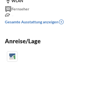
WLAN
Fernseher
Terrasse
Gesamte Ausstattung anzeigen
Spülmaschine
Waschmaschine
Anreise/Lage
Balkon