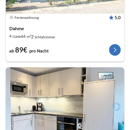
5,0
Ferienwohnung
Dahme
2
2
4
66
Gäste
m
Schlafzimmer
89€
ab
pro Nacht