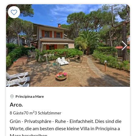
Pre
Principina a Mare
ab
1
Arco.
pr
2
8 Gäste
70 m
3
Schlafzimmer
Na
Grün - Privatsphäre - Ruhe - Einfachheit. Dies sind die
Worte, die am besten diese kleine Villa in Principina a
Mare beschreiben.