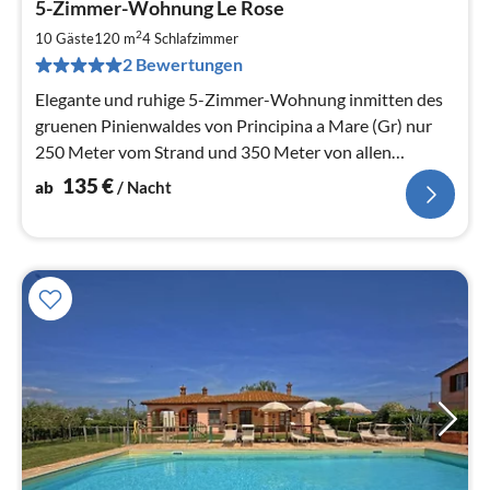
5-Zimmer-Wohnung Le Rose
ab
1
2
10 Gäste
120 m
4
Schlafzimmer
pr
2 Bewertungen
Na
Elegante und ruhige 5-Zimmer-Wohnung inmitten des
gruenen Pinienwaldes von Principina a Mare (Gr) nur
250 Meter vom Strand und 350 Meter von allen
Geschaeften.
135
€
ab
/ Nacht