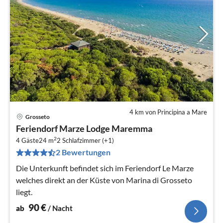
4 km von Principina a Mare
Grosseto
Pre
Feriendorf Marze Lodge Maremma
ab
2
9
4 Gäste
24 m
2
Schlafzimmer (+1)
2 Bewertungen
pr
Na
Die Unterkunft befindet sich im Feriendorf Le Marze
welches direkt an der Küste von Marina di Grosseto
liegt.
90
€
ab
/ Nacht