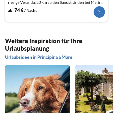
riesige Veranda, 20 km zu den Sandstränden bei Marina
di Grosseto
74
€
ab
/ Nacht
Weitere Inspiration für Ihre
Urlaubsplanung
Urlaubsideen in Principina a Mare