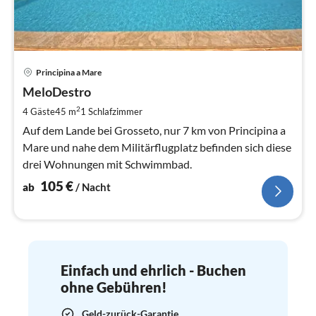
Pre
Principina a Mare
ab
1
MeloDestro
pr
2
4 Gäste
45 m
1
Schlafzimmer
Na
Auf dem Lande bei Grosseto, nur 7 km von Principina a
Mare und nahe dem Militärflugplatz befinden sich diese
drei Wohnungen mit Schwimmbad.
105
€
ab
/ Nacht
Einfach und ehrlich - Buchen
ohne Gebühren!
Geld-zurück-Garantie