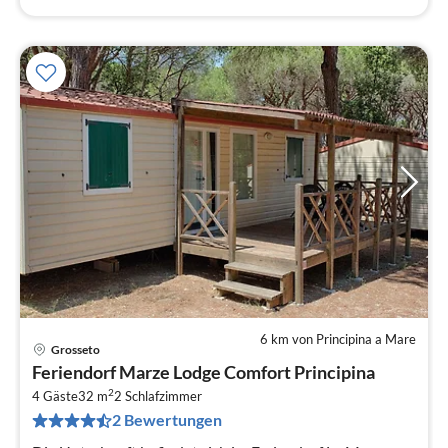
6 km von Principina a Mare
Grosseto
Pre
Feriendorf Marze Lodge Comfort Principina
ab
2
9
4 Gäste
32 m
2
Schlafzimmer
2 Bewertungen
pr
Na