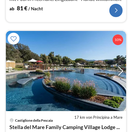
81
€
ab
/ Nacht
10%
17 km von Principina a Mare
Castiglione della Pescaia
Pre
Stella del Mare Family Camping Village Lodge ...
ab