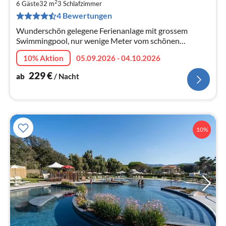
2
2
6 Gäste
32 m
3
Schlafzimmer
4 Bewertungen
pr
Na
Wunderschön gelegene Ferienanlage mit grossem
Swimmingpool, nur wenige Meter vom schönen
Sandstrand entfernt.
10% Aktion
05.09.2026 - 04.10.2026
229
€
ab
/ Nacht
10%