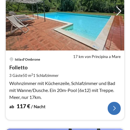
17 km von Principina a Mare
Pre
Istia d'Ombrone
ab
1
Folletto
pr
2
3 Gäste
50 m
1
Schlafzimmer
Na
Wohnzimmer mit Küchenzeile, Schlafzimmer und Bad
mit Wanne/Dusche. Ein 20m-Pool (6x12) mit Treppe.
Meer, nur 17km.
117
€
ab
/ Nacht