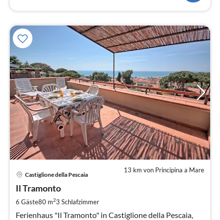
13 km von Principina a Mare
Pre
Castiglione della Pescaia
ab
9
Il Tramonto
pr
2
6 Gäste
80 m
3
Schlafzimmer
Na
Ferienhaus "Il Tramonto" in Castiglione della Pescaia,