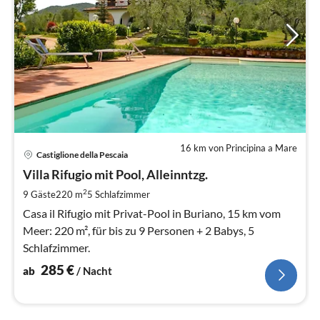
16 km von Principina a Mare
Pre
Castiglione della Pescaia
ab
2
Villa Rifugio mit Pool, Alleinntzg.
pr
2
9 Gäste
220 m
5
Schlafzimmer
Na
Casa il Rifugio mit Privat-Pool in Buriano, 15 km vom
Meer: 220 m², für bis zu 9 Personen + 2 Babys, 5
Schlafzimmer.
285
€
ab
/ Nacht