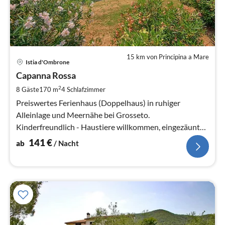
15 km von Principina a Mare
Pre
Istia d'Ombrone
ab
1
Capanna Rossa
pr
2
8 Gäste
170 m
4
Schlafzimmer
Na
Preiswertes Ferienhaus (Doppelhaus) in ruhiger
Alleinlage und Meernähe bei Grosseto.
Kinderfreundlich - Haustiere willkommen, eingezäuntes
Grundstück.
141
€
ab
/ Nacht