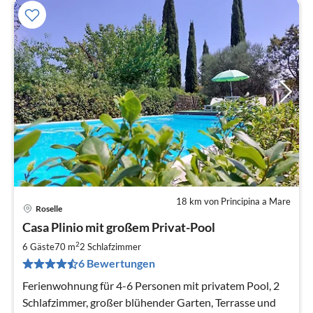
18 km von Principina a Mare
Roselle
Pre
Casa Plinio mit großem Privat-Pool
ab
7
2
6 Gäste
70 m
2
Schlafzimmer
pr
6 Bewertungen
Na
Ferienwohnung für 4-6 Personen mit privatem Pool, 2
Schlafzimmer, großer blühender Garten, Terrasse und