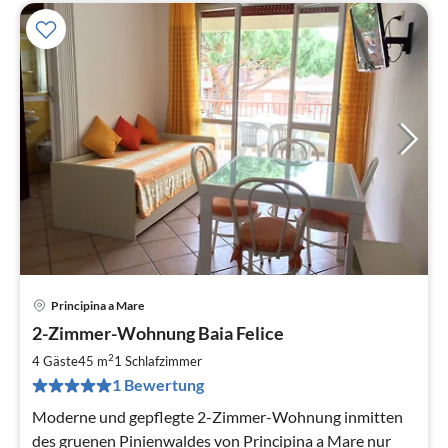
Principina a Mare
Pre
2-Zimmer-Wohnung Baia Felice
ab
6
2
4 Gäste
45 m
1
Schlafzimmer
pr
1 Bewertung
Na
Moderne und gepflegte 2-Zimmer-Wohnung inmitten
des gruenen Pinienwaldes von Principina a Mare nur