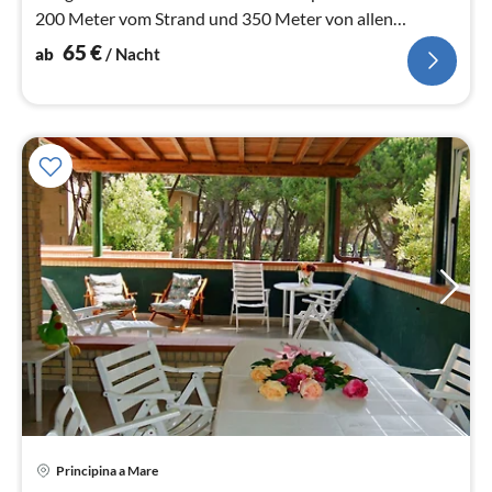
200 Meter vom Strand und 350 Meter von allen
Geschaeften.
65
€
ab
/ Nacht
Principina a Mare
Pre