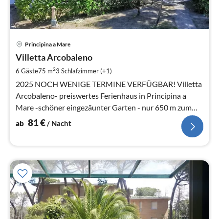
Pre
Principina a Mare
ab
8
Villetta Arcobaleno
pr
2
6 Gäste
75 m
3
Schlafzimmer (+1)
Na
2025 NOCH WENIGE TERMINE VERFÜGBAR! Villetta
Arcobaleno- preiswertes Ferienhaus in Principina a
Mare -schöner eingezäunter Garten - nur 650 m zum
Strand -
81
€
ab
/ Nacht