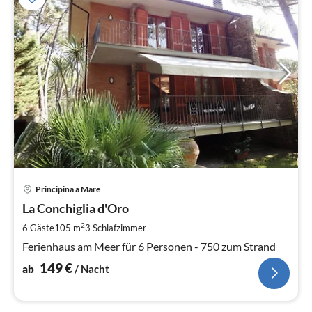
Pre
Principina a Mare
ab
1
La Conchiglia d'Oro
pr
2
6 Gäste
105 m
3
Schlafzimmer
Na
Ferienhaus am Meer für 6 Personen - 750 zum Strand
149
€
ab
/ Nacht