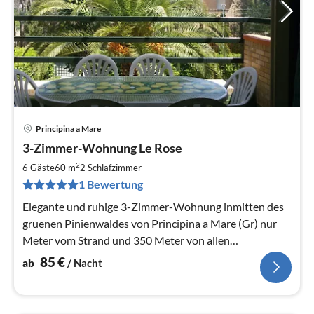
Principina a Mare
Pre
3-Zimmer-Wohnung Le Rose
ab
8
2
6 Gäste
60 m
2
Schlafzimmer
pr
1 Bewertung
Na
Elegante und ruhige 3-Zimmer-Wohnung inmitten des
gruenen Pinienwaldes von Principina a Mare (Gr) nur
Meter vom Strand und 350 Meter von allen
Geschaeften.
85
€
ab
/ Nacht