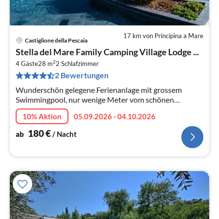
17 km von Principina a Mare
Castiglione della Pescaia
Pre
Stella del Mare Family Camping Village Lodge ...
ab
2
1
4 Gäste
28 m
2
Schlafzimmer
2 Bewertungen
pr
Na
Wunderschön gelegene Ferienanlage mit grossem
Swimmingpool, nur wenige Meter vom schönen
Sandstrand entfernt.
10% Aktion
05.09.2026 - 04.10.2026
180
€
ab
/ Nacht