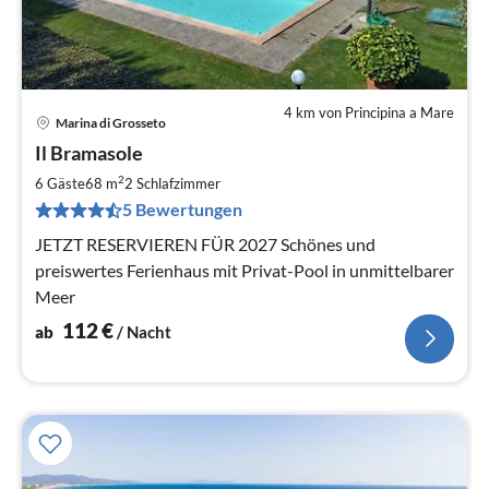
4 km von Principina a Mare
Marina di Grosseto
Pre
Il Bramasole
ab
1
2
6 Gäste
68 m
2
Schlafzimmer
pr
5 Bewertungen
Na
JETZT RESERVIEREN FÜR 2027 Schönes und
preiswertes Ferienhaus mit Privat-Pool in unmittelbarer
Meer
112
€
ab
/ Nacht