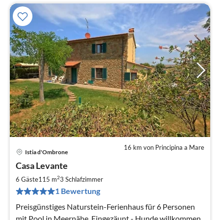
16 km von Principina a Mare
Istia d'Ombrone
Pre
Casa Levante
ab
8
2
6 Gäste
115 m
3
Schlafzimmer
pr
1 Bewertung
Na
Preisgünstiges Naturstein-Ferienhaus für 6 Personen
mit Pool in Meernähe. Eingezäunt - Hunde willkommen.