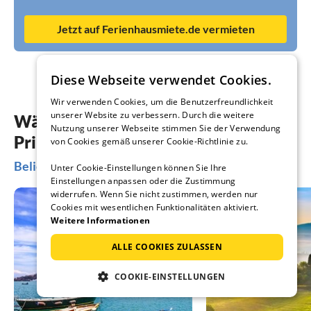
Jetzt auf Ferienhausmiete.de vermieten
Diese Webseite verwendet Cookies.
Wir verwenden Cookies, um die Benutzerfreundlichkeit
unserer Website zu verbessern. Durch die weitere
Wählen Sie aus 7 Angeboten Ihre
Nutzung unserer Webseite stimmen Sie der Verwendung
Principina a Mare-Ferienwohnung
von Cookies gemäß unserer Cookie-Richtlinie zu.
Beliebte Regionen und Orte in Principina a Mare
Unter Cookie-Einstellungen können Sie Ihre
Einstellungen anpassen oder die Zustimmung
widerrufen. Wenn Sie nicht zustimmen, werden nur
Cookies mit wesentlichen Funktionalitäten aktiviert.
Weitere Informationen
ALLE COOKIES ZULASSEN
COOKIE-EINSTELLUNGEN