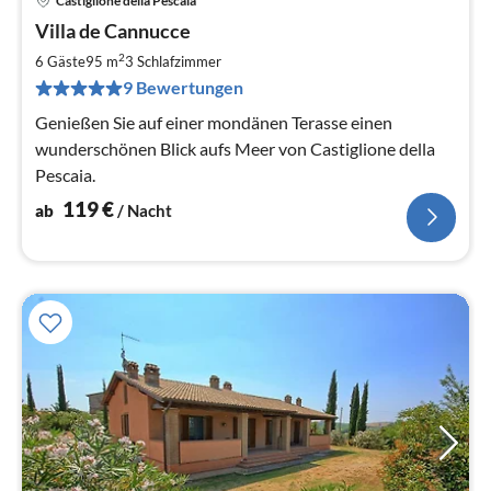
Castiglione della Pescaia
Pre
Villa de Cannucce
ab
1
2
6 Gäste
95 m
3
Schlafzimmer
pr
9 Bewertungen
Na
Genießen Sie auf einer mondänen Terasse einen
wunderschönen Blick aufs Meer von Castiglione della
Pescaia.
119
€
ab
/ Nacht