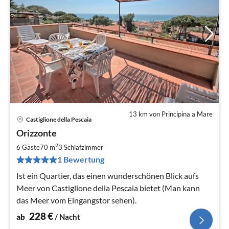
13 km von Principina a Mare
Castiglione della Pescaia
Pre
Orizzonte
ab
2
2
6 Gäste
70 m
3
Schlafzimmer
pr
1 Bewertung
Na
Ist ein Quartier, das einen wunderschönen Blick aufs
Meer von Castiglione della Pescaia bietet (Man kann
das Meer vom Eingangstor sehen).
228
€
ab
/ Nacht