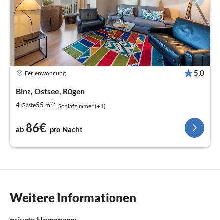
5,0
Ferienwohnung
Binz, Ostsee, Rügen
2
1
4
55
Gäste
m
Schlafzimmer (+1)
86€
ab
pro Nacht
Weitere Informationen
private Homepage: