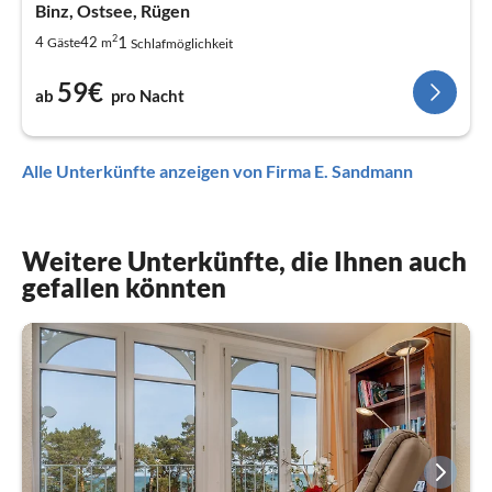
Binz, Ostsee, Rügen
2
1
4
42
Gäste
m
Schlafmöglichkeit
59€
ab
pro Nacht
Alle Unterkünfte anzeigen von Firma E. Sandmann
Weitere Unterkünfte, die Ihnen auch
gefallen könnten