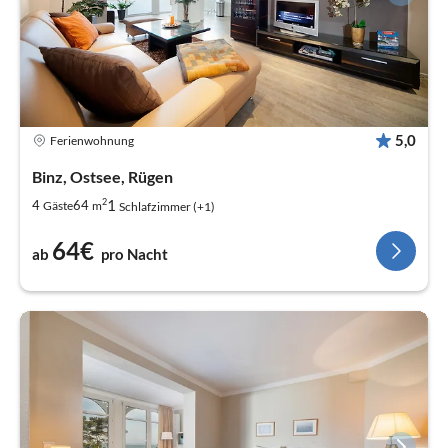
5,0
Ferienwohnung
Binz, Ostsee, Rügen
2
1
4
64
Gäste
m
Schlafzimmer (+1)
64€
ab
pro Nacht