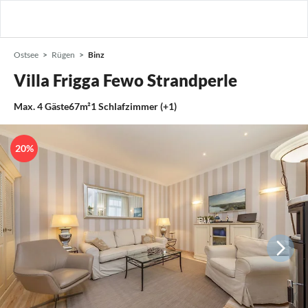
Ostsee
Rügen
Binz
Villa Frigga Fewo Strandperle
Max.
4
Gäste
67m²
1
Schlafzimmer (+1)
20%