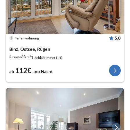
5,0
Ferienwohnung
Binz, Ostsee, Rügen
2
1
4
63
Gäste
m
Schlafzimmer (+1)
112€
ab
pro Nacht