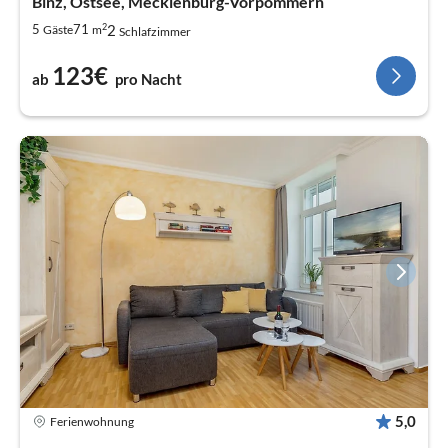
Binz, Ostsee, Mecklenburg-Vorpommern
2
2
5
71
Gäste
m
Schlafzimmer
123€
ab
pro Nacht
5,0
Ferienwohnung