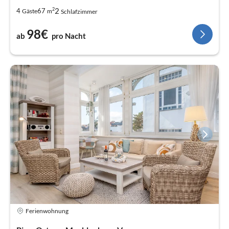
2
2
4
67
Gäste
m
Schlafzimmer
98€
ab
pro Nacht
Ferienwohnung