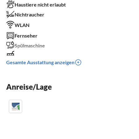
Haustiere nicht erlaubt
Nichtraucher
WLAN
Fernseher
Spülmaschine
Sauna
Gesamte Ausstattung anzeigen
Kamin
Kinderbett
Anreise/Lage
Parkplatz