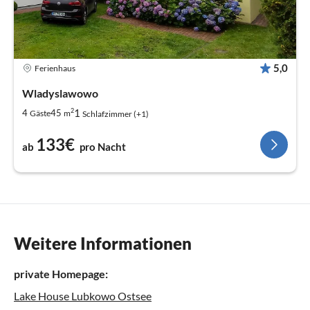
5,0
Ferienhaus
Wladyslawowo
2
1
4
45
Gäste
m
Schlafzimmer (+1)
133€
ab
pro Nacht
Weitere Informationen
private Homepage:
Lake House Lubkowo Ostsee