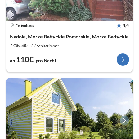
4,4
Ferienhaus
Nadole, Morze Bałtyckie Pomorskie, Morze Bałtyckie
2
2
7
80
Gäste
m
Schlafzimmer
110€
ab
pro Nacht