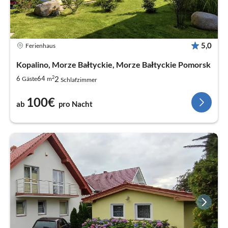
5,0
Ferienhaus
Kopalino, Morze Bałtyckie, Morze Bałtyckie Pomorsk
2
2
6
64
Gäste
m
Schlafzimmer
100€
ab
pro Nacht