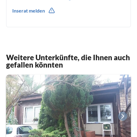
0048(0) 601510814
Inserat melden
0048(0) 601510814
Weitere Unterkünfte, die Ihnen auch
gefallen könnten