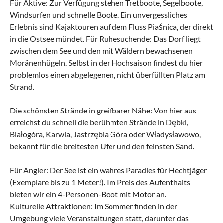
Für Aktive: Zur Verfügung stehen Tretboote, Segelboote,
Windsurfen und schnelle Boote. Ein unvergessliches
Erlebnis sind Kajaktouren auf dem Fluss Piaśnica, der direkt
in die Ostsee mündet. Für Ruhesuchende: Das Dorf liegt
zwischen dem See und den mit Wäldern bewachsenen
Moränenhügeln. Selbst in der Hochsaison findest du hier
problemlos einen abgelegenen, nicht überfüllten Platz am
Strand.
Die schönsten Strände in greifbarer Nähe: Von hier aus
erreichst du schnell die berühmten Strände in Dębki,
Białogóra, Karwia, Jastrzębia Góra oder Władysławowo,
bekannt für die breitesten Ufer und den feinsten Sand.
Für Angler: Der See ist ein wahres Paradies für Hechtjäger
(Exemplare bis zu 1 Meter!). Im Preis des Aufenthalts
bieten wir ein 4-Personen-Boot mit Motor an.
Kulturelle Attraktionen: Im Sommer finden in der
Umgebung viele Veranstaltungen statt, darunter das