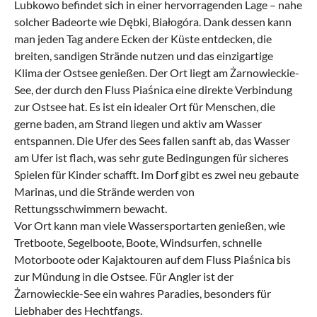
Lubkowo befindet sich in einer hervorragenden Lage – nahe
solcher Badeorte wie Dębki, Białogóra. Dank dessen kann
man jeden Tag andere Ecken der Küste entdecken, die
breiten, sandigen Strände nutzen und das einzigartige
Klima der Ostsee genießen. Der Ort liegt am Żarnowieckie-
See, der durch den Fluss Piaśnica eine direkte Verbindung
zur Ostsee hat. Es ist ein idealer Ort für Menschen, die
gerne baden, am Strand liegen und aktiv am Wasser
entspannen. Die Ufer des Sees fallen sanft ab, das Wasser
am Ufer ist flach, was sehr gute Bedingungen für sicheres
Spielen für Kinder schafft. Im Dorf gibt es zwei neu gebaute
Marinas, und die Strände werden von
Rettungsschwimmern bewacht.
Vor Ort kann man viele Wassersportarten genießen, wie
Tretboote, Segelboote, Boote, Windsurfen, schnelle
Motorboote oder Kajaktouren auf dem Fluss Piaśnica bis
zur Mündung in die Ostsee. Für Angler ist der
Żarnowieckie-See ein wahres Paradies, besonders für
Liebhaber des Hechtfangs.