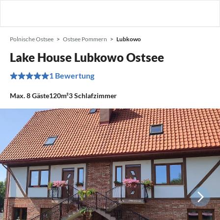
Polnische Ostsee
Ostsee Pommern
Lubkowo
Lake House Lubkowo Ostsee
1 Bewertung
Max.
8
Gäste
120m²
3
Schlafzimmer