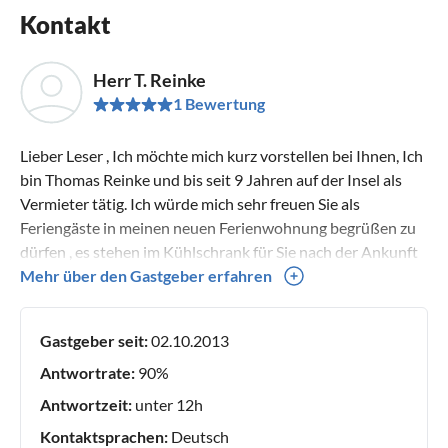
Kontakt
Herr T. Reinke
1 Bewertung
Lieber Leser , Ich möchte mich kurz vorstellen bei Ihnen, Ich
bin Thomas Reinke und bis seit 9 Jahren auf der Insel als
Vermieter tätig. Ich würde mich sehr freuen Sie als
Feriengäste in meinen neuen Ferienwohnung begrüßen zu
dürfen , es stehen im Kühlschrank für Sie nach der Ankunft
Getränke bereit , damit Sie nicht gleich nach der Ankunft
Mehr über den Gastgeber erfahren
zum Supermarkt gehen müssen . Das wird immer gerne von
meine Stammgästen mit Freude angenommen … Freue mich
Gastgeber seit:
02.10.2013
auf ein persönliches Kennenlernen bei der Ankunft. Thomas
Reinke
Antwortrate:
90%
Antwortzeit:
unter 12h
Kontaktsprachen:
Deutsch