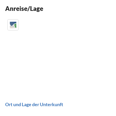
Kinderbett
Anreise/Lage
Klimaanlage
Ort und Lage der Unterkunft
.........................................