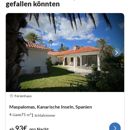
gefallen könnten
Ferienhaus
Maspalomas, Kanarische Inseln, Spanien
2
1
4
75
Gäste
m
Schlafzimmer
93€
ab
pro Nacht