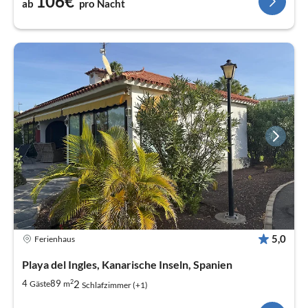
106€
ab
pro Nacht
5,0
Ferienhaus
Playa del Ingles, Kanarische Inseln, Spanien
2
2
4
89
Gäste
m
Schlafzimmer (+1)