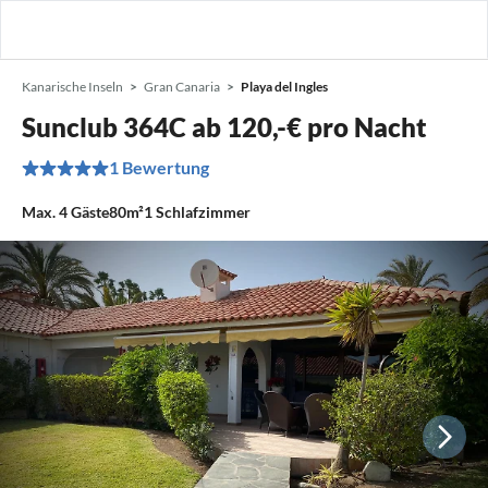
Kanarische Inseln
Gran Canaria
Playa del Ingles
Sunclub 364C ab 120,-€ pro Nacht
1 Bewertung
Max.
4
Gäste
80m²
1
Schlafzimmer