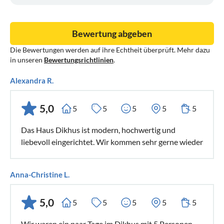
Bewertung abgeben
Die Bewertungen werden auf ihre Echtheit überprüft. Mehr dazu
in unseren
Bewertungsrichtlinien
.
Alexandra R.
5,0
5
5
5
5
5
Das Haus Dikhus ist modern, hochwertig und
liebevoll eingerichtet. Wir kommen sehr gerne wieder
Anna-Christine L.
5,0
5
5
5
5
5
Wir waren ein paar Tage im Dikhus mit 5 Personen.