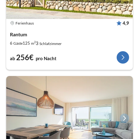
4,9
Ferienhaus
Rantum
2
3
6
125
Gäste
m
Schlafzimmer
256€
ab
pro Nacht