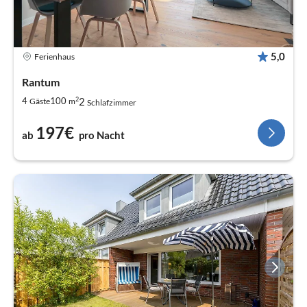
5,0
Ferienhaus
Rantum
2
2
4
100
Gäste
m
Schlafzimmer
197€
ab
pro Nacht