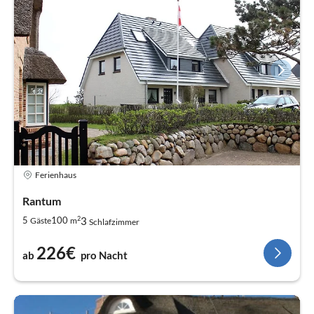
Ferienhaus
Rantum
2
3
5
100
Gäste
m
Schlafzimmer
226€
ab
pro Nacht