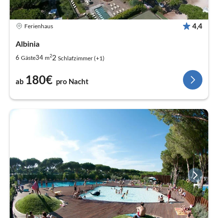
4,4
Ferienhaus
Albinia
2
2
6
34
Gäste
m
Schlafzimmer (+1)
180€
ab
pro Nacht