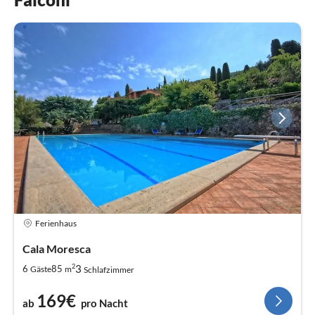
Ferienhaus
Cala Moresca
2
3
6
85
Gäste
m
Schlafzimmer
169€
ab
pro Nacht