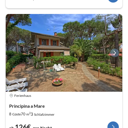
Ferienhaus
Principina a Mare
2
3
8
70
Gäste
m
Schlafzimmer
126€