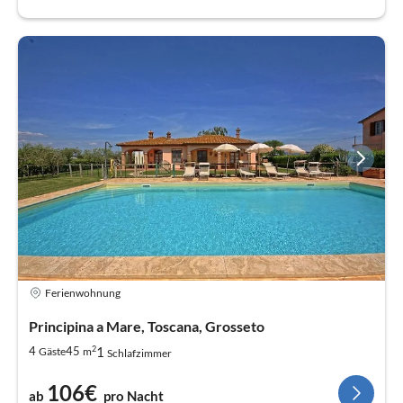
Ferienwohnung
Principina a Mare, Toscana, Grosseto
2
1
4
45
Gäste
m
Schlafzimmer
106€
ab
pro Nacht