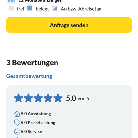
Das Laden von E-Fahrzeugen und die Nutzung von
frei
belegt
An bzw. Abreisetag
elektrischen Heizgeräten ist nicht erlaubt.
Anfrage senden
Bitte füllen Sie bei Buchungsanfragen das Kontaktformular
vollständig aus!
3 Bewertungen
Gesamtbewertung
5,0
von 5
5.0 Ausstattung
5.0 Preis/Leistung
5.0 Service