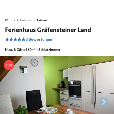
Pfalz
Pfälzerwald
Leimen
Ferienhaus Gräfensteiner Land
3 Bewertungen
Max.
8
Gäste
160m²
4
Schlafzimmer
18%