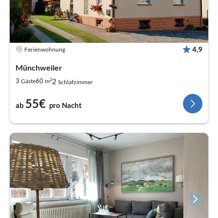
4,9
Ferienwohnung
Münchweiler
2
2
3
60
Gäste
m
Schlafzimmer
55€
ab
pro Nacht