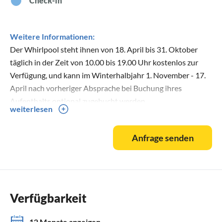
Check-in
Weitere Informationen:
Der Whirlpool steht ihnen von 18. April bis 31. Oktober
täglich in der Zeit von 10.00 bis 19.00 Uhr kostenlos zur
Verfügung, und kann im Winterhalbjahr 1. November - 17.
April nach vorheriger Absprache bei Buchung ihres
Aufenthalts optional zugebucht werden.
weiterlesen
Unsere Sauna im Untergeschoss kann im Winterhalbjahr 1.
Anfrage senden
November - 28. Februar nach vorheriger Absprache bei
Buchung ihres Aufenthalts optional kostenpflichtig
zugebucht werden und bietet Bio- und finnische
Betriebsart.
Verfügbarkeit
Der Garten unseres Ferienhauses steht unseren Gästen zur
gemeinschaftlichen Nutzung zur Verfügung.
12 Monate anzeigen