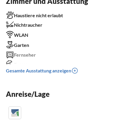
Zimmer und Ausstattung
Haustiere nicht erlaubt
Nichtraucher
WLAN
Garten
Fernseher
Terrasse
Gesamte Ausstattung anzeigen
Spülmaschine
Sauna
Anreise/Lage
Balkon