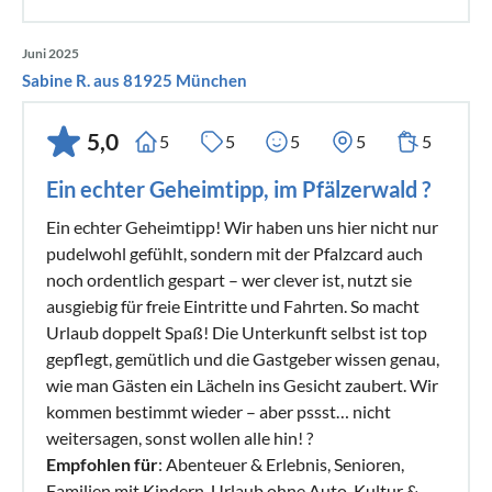
Juni 2025
Sabine R. aus 81925 München
5,0
5
5
5
5
5
Ein echter Geheimtipp, im Pfälzerwald ?
Ein echter Geheimtipp! Wir haben uns hier nicht nur
pudelwohl gefühlt, sondern mit der Pfalzcard auch
noch ordentlich gespart – wer clever ist, nutzt sie
ausgiebig für freie Eintritte und Fahrten. So macht
Urlaub doppelt Spaß! Die Unterkunft selbst ist top
gepflegt, gemütlich und die Gastgeber wissen genau,
wie man Gästen ein Lächeln ins Gesicht zaubert. Wir
kommen bestimmt wieder – aber pssst… nicht
weitersagen, sonst wollen alle hin! ?
Empfohlen für
: Abenteuer & Erlebnis, Senioren,
Familien mit Kindern, Urlaub ohne Auto, Kultur &