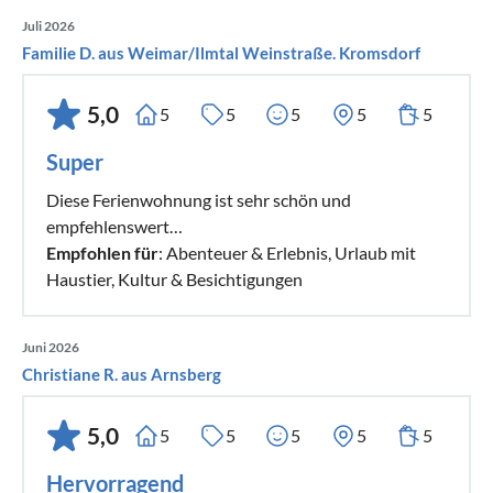
Juli 2026
Familie D. aus Weimar/Ilmtal Weinstraße. Kromsdorf
5,0
5
5
5
5
5
Super
Diese Ferienwohnung ist sehr schön und
empfehlenswert…
Empfohlen für
: Abenteuer & Erlebnis, Urlaub mit
Haustier, Kultur & Besichtigungen
Juni 2026
Christiane R. aus Arnsberg
5,0
5
5
5
5
5
Hervorragend