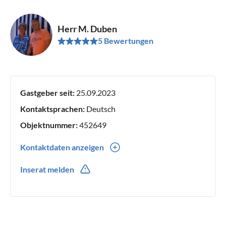
Herr M. Duben
5 Bewertungen
Gastgeber seit:
25.09.2023
Kontaktsprachen:
Deutsch
Objektnummer:
452649
Kontaktdaten anzeigen
0049(0) 36438774894
Inserat melden
0049(0) 1733701645