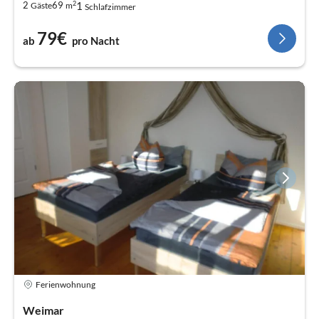
2
1
2
69
Gäste
m
Schlafzimmer
79€
ab
pro Nacht
Ferienwohnung
Weimar