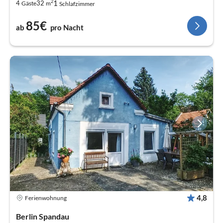
2
1
4
32
Gäste
m
Schlafzimmer
85€
ab
pro Nacht
4,8
Ferienwohnung
Berlin Spandau