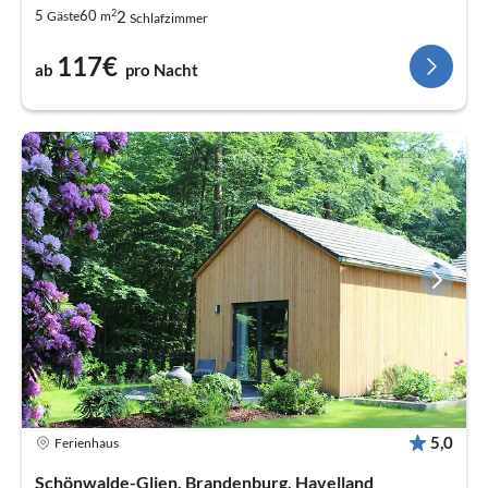
2
2
5
60
Gäste
m
Schlafzimmer
117€
ab
pro Nacht
5,0
Ferienhaus
Schönwalde-Glien, Brandenburg, Havelland