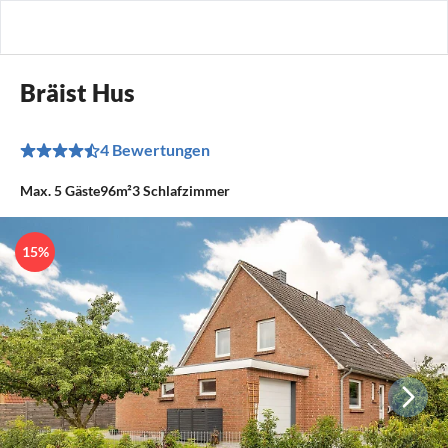
Bräist Hus
4 Bewertungen
Max.
5
Gäste
96m²
3
Schlafzimmer
15%