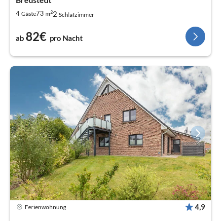
2
2
4
73
Gäste
m
Schlafzimmer
82€
ab
pro Nacht
4,9
Ferienwohnung