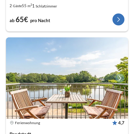
2
1
2
55
Gäste
m
Schlafzimmer
65€
ab
pro Nacht
4,7
Ferienwohnung
Bredstedt