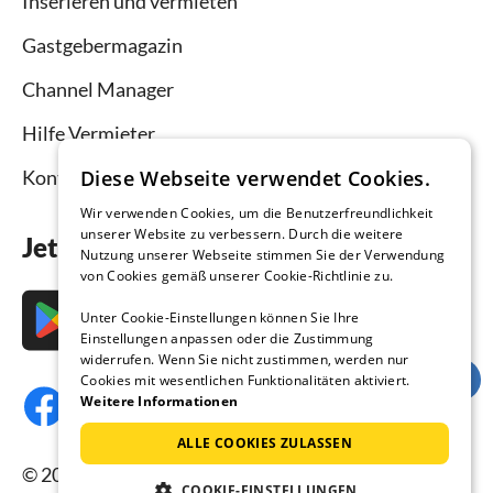
Inserieren und vermieten
Gastgebermagazin
Channel Manager
Hilfe Vermieter
Kontakt
Diese Webseite verwendet Cookies.
Wir verwenden Cookies, um die Benutzerfreundlichkeit
unserer Website zu verbessern. Durch die weitere
Jetzt die App downloaden
Nutzung unserer Webseite stimmen Sie der Verwendung
von Cookies gemäß unserer Cookie-Richtlinie zu.
Unter Cookie-Einstellungen können Sie Ihre
Einstellungen anpassen oder die Zustimmung
widerrufen. Wenn Sie nicht zustimmen, werden nur
Cookies mit wesentlichen Funktionalitäten aktiviert.
Weitere Informationen
ALLE COOKIES ZULASSEN
© 2026 Ferienhausmiete.de, alle Rechte
COOKIE-EINSTELLUNGEN