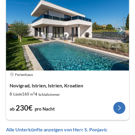
Ferienhaus
Novigrad, Istrien, Istrien, Kroatien
2
4
8
160
Gäste
m
Schlafzimmer
230€
ab
pro Nacht
Alle Unterkünfte anzeigen von Herr S. Ponjavic