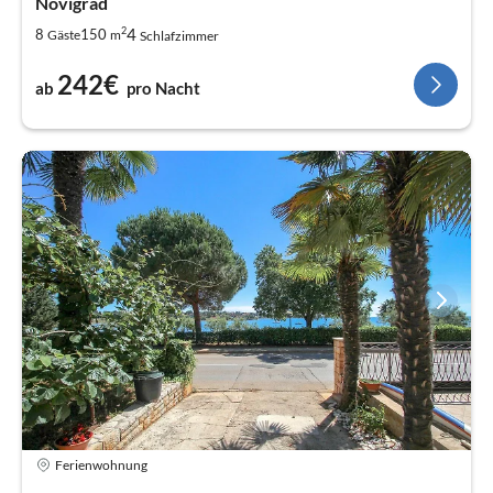
Novigrad
2
4
8
150
Gäste
m
Schlafzimmer
242€
ab
pro Nacht
Ferienwohnung