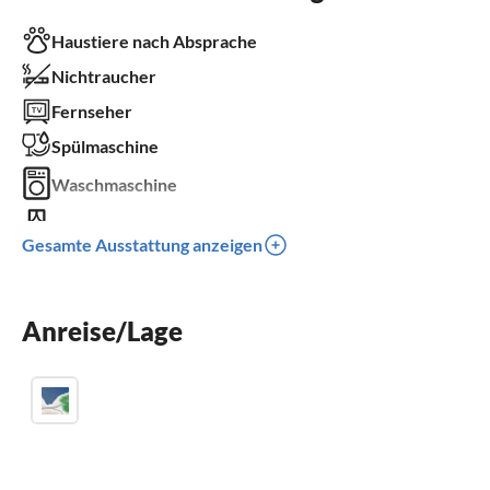
Haustiere nach Absprache
Nichtraucher
Fernseher
Spülmaschine
Waschmaschine
Balkon
Gesamte Ausstattung anzeigen
Parkplatz
Klimaanlage
Anreise/Lage
Kinder willkommen