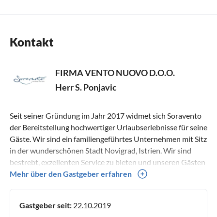
Kontakt
FIRMA VENTO NUOVO D.O.O.
Herr S. Ponjavic
Seit seiner Gründung im Jahr 2017 widmet sich Soravento
der Bereitstellung hochwertiger Urlaubserlebnisse für seine
Gäste. Wir sind ein familiengeführtes Unternehmen mit Sitz
in der wunderschönen Stadt Novigrad, Istrien. Wir sind
bestrebt, exzellenten Service zu bieten und unseren Gästen
bleibende Erinnerungen zu erschaffen. Großartige Lagen,
Mehr über den Gastgeber erfahren
erstklassige Unterkünfte und hervorragender
Kundenservice sind alles Kennzeichen unserer Mietobjekte,
Gastgeber seit:
22.10.2019
dessen Portfolio Luxusvillen, Apartments und Stadthäuser