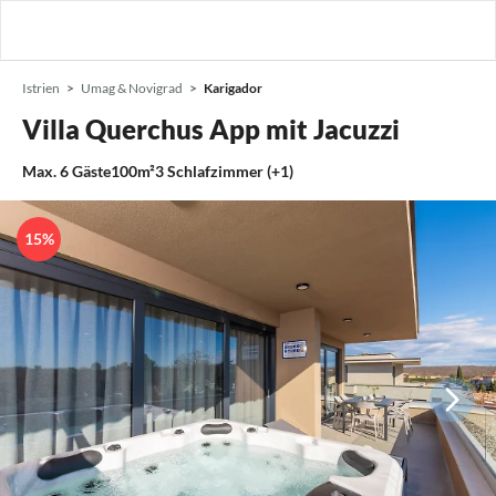
Istrien
Umag & Novigrad
Karigador
Villa Querchus App mit Jacuzzi
Max.
6
Gäste
100m²
3
Schlafzimmer (+1)
15%