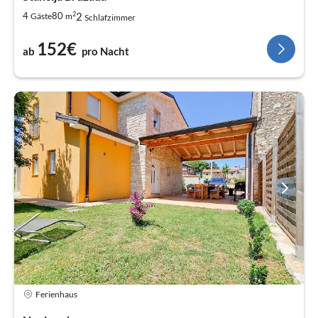
2
2
4
80
Gäste
m
Schlafzimmer
152€
ab
pro Nacht
Ferienhaus