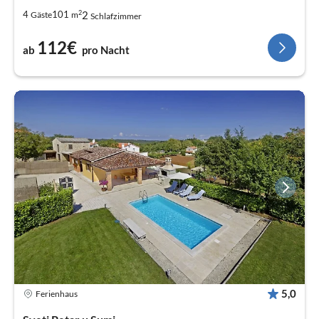
2
2
4
101
Gäste
m
Schlafzimmer
112€
ab
pro Nacht
5,0
Ferienhaus