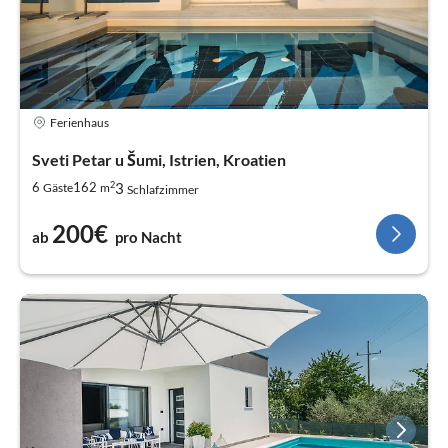
Ferienhaus
Sveti Petar u Šumi, Istrien, Kroatien
2
3
6
162
Gäste
m
Schlafzimmer
200€
ab
pro Nacht