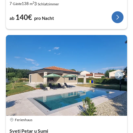
2
3
7
138
Gäste
m
Schlafzimmer
140€
ab
pro Nacht
Ferienhaus
Sveti Petar u Sumi