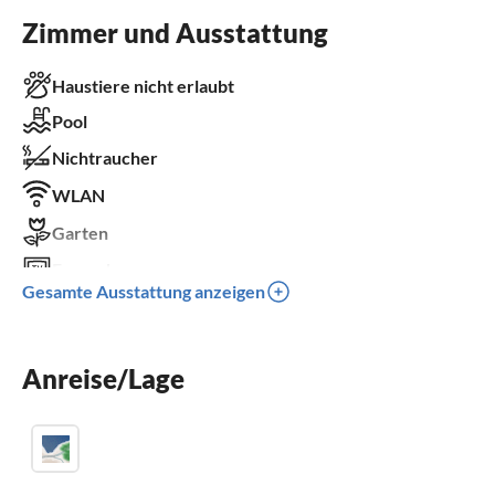
Zimmer und Ausstattung
Haustiere nicht erlaubt
Pool
Nichtraucher
WLAN
Garten
Fernseher
Gesamte Ausstattung anzeigen
Terrasse
Spülmaschine
Anreise/Lage
Waschmaschine