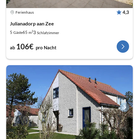
4,3
Ferienhaus
Julianadorp aan Zee
2
3
5
65
Gäste
m
Schlafzimmer
106€
ab
pro Nacht