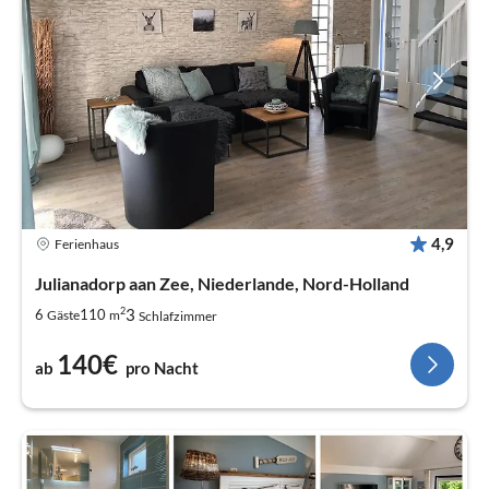
4,9
Ferienhaus
Julianadorp aan Zee, Niederlande, Nord-Holland
2
3
6
110
Gäste
m
Schlafzimmer
140€
ab
pro Nacht