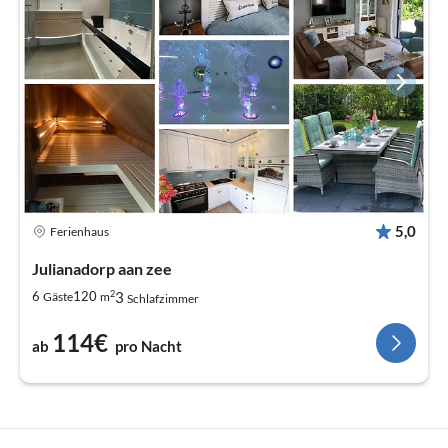
5,0
Ferienhaus
Julianadorp aan zee
2
3
6
120
Gäste
m
Schlafzimmer
114€
ab
pro Nacht