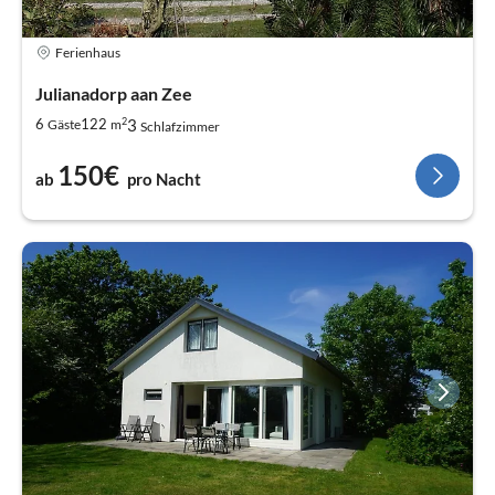
Ferienhaus
Julianadorp aan Zee
2
3
6
122
Gäste
m
Schlafzimmer
150€
ab
pro Nacht