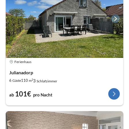
Ferienhaus
Julianadorp
2
3
6
110
Gäste
m
Schlafzimmer
101€
ab
pro Nacht