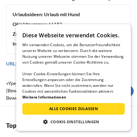
Urlaubsideen:
Urlaub mit Hund
Objektnummer:
66183
Zuletzt aktualisiert:
07.08.2026
Diese Webseite verwendet Cookies.
Inserat online seit:
11 Jahren, 7 Monaten
Wir verwenden Cookies, um die Benutzerfreundlichkeit
unserer Website zu verbessern. Durch die weitere
Nutzung unserer Webseite stimmen Sie der Verwendung
von Cookies gemäß unserer Cookie-Richtlinie zu.
URL:
https://www.ferienhausmiete.de/66183.htm
Unter Cookie-Einstellungen können Sie Ihre
Einstellungen anpassen oder die Zustimmung
«
Yperhof 43
» erreicht eine Urlauberbewertung von
4.3
widerrufen. Wenn Sie nicht zustimmen, werden nur
(Bewertungsskala:
1
bis
5
) bei
4
abgegebenen
Cookies mit wesentlichen Funktionalitäten aktiviert.
Weitere Informationen
Bewertungen.
ALLE COOKIES ZULASSEN
COOKIE-EINSTELLUNGEN
Top-Regionen