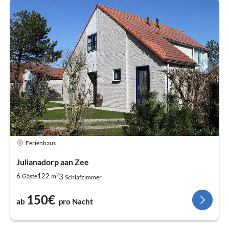
Ferienhaus
Julianadorp aan Zee
2
3
6
122
Gäste
m
Schlafzimmer
150€
ab
pro Nacht