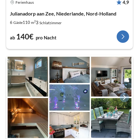
4,9
Ferienhaus
Julianadorp aan Zee, Niederlande, Nord-Holland
2
3
6
110
Gäste
m
Schlafzimmer
140€
ab
pro Nacht