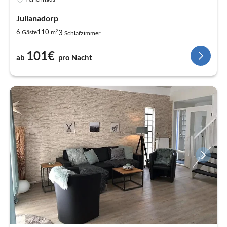
Julianadorp
2
3
6
110
Gäste
m
Schlafzimmer
101€
ab
pro Nacht