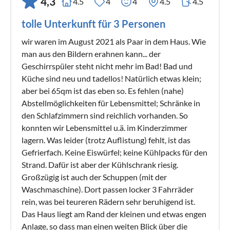
4,3
4.5
4
4
4.5
4.5
tolle Unterkunft für 3 Personen
wir waren im August 2021 als Paar in dem Haus. Wie
man aus den Bildern erahnen kann... der
Geschirrspüler steht nicht mehr im Bad! Bad und
Küche sind neu und tadellos! Natürlich etwas klein;
aber bei 65qm ist das eben so. Es fehlen (nahe)
Abstellmöglichkeiten für Lebensmittel; Schränke in
den Schlafzimmern sind reichlich vorhanden. So
konnten wir Lebensmittel u.ä. im Kinderzimmer
lagern. Was leider (trotz Auflistung) fehlt, ist das
Gefrierfach. Keine Eiswürfel; keine Kühlpacks für den
Strand. Dafür ist aber der Kühlschrank riesig.
Großzügig ist auch der Schuppen (mit der
Waschmaschine). Dort passen locker 3 Fahrräder
rein, was bei teureren Rädern sehr beruhigend ist.
Das Haus liegt am Rand der kleinen und etwas engen
Anlage, so dass man einen weiten Blick über die