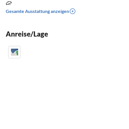
Terrasse
Gesamte Ausstattung anzeigen
Spülmaschine
Waschmaschine
Anreise/Lage
Kamin