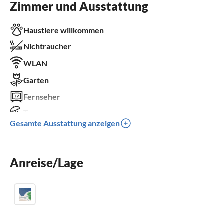
Zimmer und Ausstattung
Haustiere willkommen
Nichtraucher
WLAN
Garten
Fernseher
Terrasse
Gesamte Ausstattung anzeigen
Spülmaschine
Waschmaschine
Anreise/Lage
Kinderbett