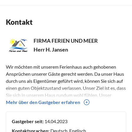
Kontakt
FIRMA FERIEN UND MEER
Herr H. Jansen
Wir möchten mit unserem Ferienhaus auch gehobenen
Ansprüchen unserer Gäste gerecht werden. Da unser Haus
durch uns als Eigentümer geführt wird, können Sie sich auf
einen guten Objektzustand verlassen. Unser Ziel ist es, dass
Sie sich in unserem Haus rundum wohl fühlen. Unser
Wunsch ist, Sie immer wieder als Gast begrüßen zu dürfen.
Mehr über den Gastgeber erfahren
Unser Antrieb ist, dass Sie uns weiterempfehlen.
Gastgeber seit:
14.04.2023
Kontaktsprachen:
Deutsch, Englisch