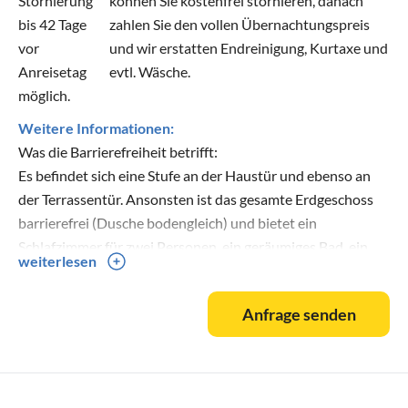
Stornierung
können Sie kostenfrei stornieren, danach
bis 42 Tage
zahlen Sie den vollen Übernachtungspreis
vor
und wir erstatten Endreinigung, Kurtaxe und
Anreisetag
evtl. Wäsche.
möglich.
Weitere Informationen:
Was die Barrierefreiheit betrifft:
Es befindet sich eine Stufe an der Haustür und ebenso an
der Terrassentür. Ansonsten ist das gesamte Erdgeschoss
barrierefrei (Dusche bodengleich) und bietet ein
Schlafzimmer für zwei Personen, ein geräumiges Bad, ein
weiterlesen
separates WC, Wohn/- Esszimmer und Küche. Über eine
Treppe erreichen Sie das Obergeschoss. Dort befinden sich
Anfrage senden
die beiden anderen Schlafzimmer und ein kleines Duschbad.