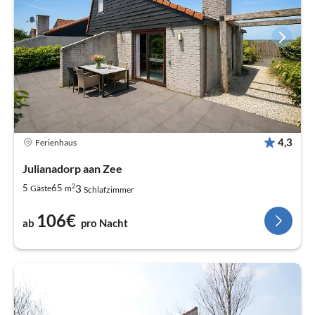
4,3
Ferienhaus
Julianadorp aan Zee
2
3
5
65
Gäste
m
Schlafzimmer
106€
ab
pro Nacht