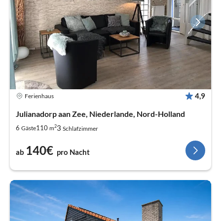
4,9
Ferienhaus
Julianadorp aan Zee, Niederlande, Nord-Holland
2
3
6
110
Gäste
m
Schlafzimmer
140€
ab
pro Nacht