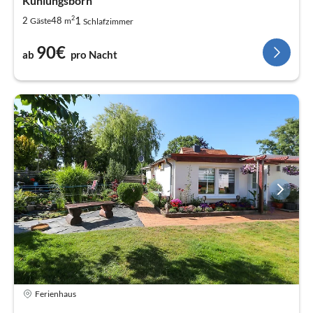
Kühlungsborn
2
1
2
48
Gäste
m
Schlafzimmer
90€
ab
pro Nacht
Ferienhaus