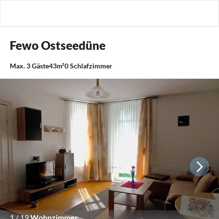
Fewo Ostseedüne
Max.
3
Gäste
43m²
0
Schlafzimmer
1
/
19
Wohnzimmer