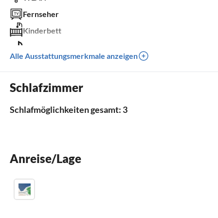
Fernseher
Kinderbett
Grill
Alle Ausstattungsmerkmale anzeigen
Kinder willkommen
für Rollstuhl nicht geeignet
Schlafzimmer
Schlafmöglichkeiten gesamt: 3
Außenbereich
Grill
Anreise/Lage
Geräte und Zubehör
Fernseher
Kinderbett
Kinderhochstuhl
WLAN