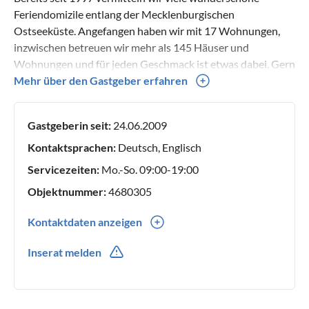
Feriendomizile entlang der Mecklenburgischen
Ostseeküste. Angefangen haben wir mit 17 Wohnungen,
inzwischen betreuen wir mehr als 145 Häuser und
Wohnungen und für jeden Geschmack ist etwas dabei. Gern
beraten wir Sie persönlich entsprechend Ihren Wünschen.
Mehr über den Gastgeber erfahren
Gastgeberin seit:
24.06.2009
Kontaktsprachen:
Deutsch, Englisch
Servicezeiten:
Mo.-So. 09:00-19:00
Objektnummer:
4680305
Kontaktdaten anzeigen
0049(0) 3820312055
Inserat melden