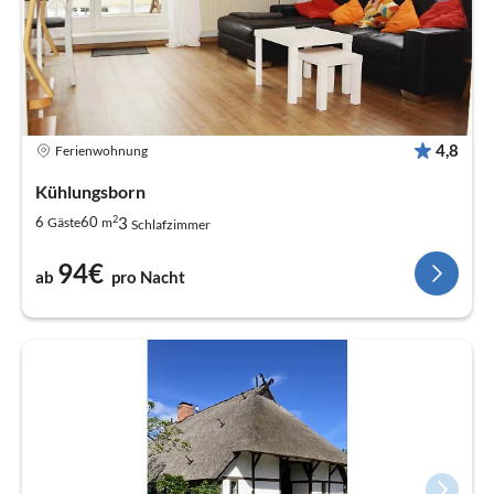
4,8
Ferienwohnung
Kühlungsborn
2
3
6
60
Gäste
m
Schlafzimmer
94€
ab
pro Nacht