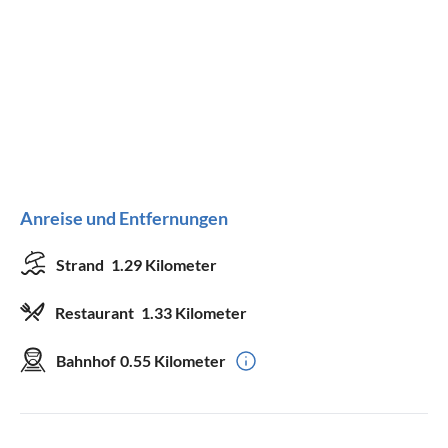
Staubsauger
Terrassenmöbel
Geeignet für
Nichtraucher
Allergiker
Haustiere nicht erlaubt
Kinder willkommen
Anreise und Entfernungen
Beschaffenheit
für Rollstuhl nicht geeignet
Strand
1.29 Kilometer
Restaurant
1.33 Kilometer
Bahnhof
0.55 Kilometer