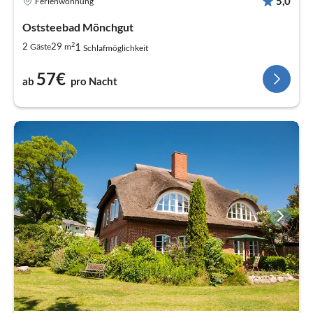
5,0
Ferienwohnung
Oststeebad Mönchgut
2
1
2
29
Gäste
m
Schlafmöglichkeit
57€
ab
pro Nacht