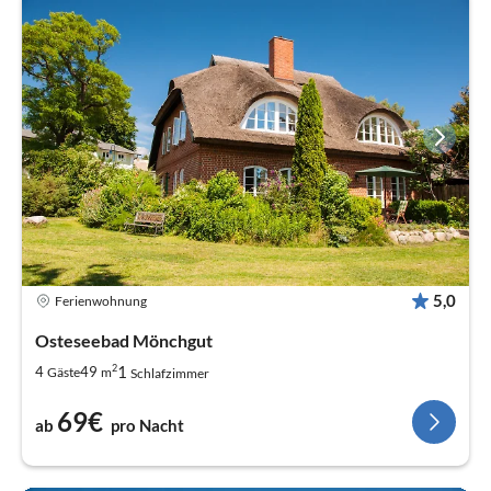
5,0
Ferienwohnung
Osteseebad Mönchgut
2
1
4
49
Gäste
m
Schlafzimmer
69€
ab
pro Nacht