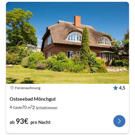
4,5
Ferienwohnung
Ostseebad Mönchgut
2
2
4
70
Gäste
m
Schlafzimmer
93€
ab
pro Nacht