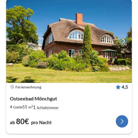
4,5
Ferienwohnung
Ostseebad Mönchgut
2
1
4
55
Gäste
m
Schlafzimmer
80€
ab
pro Nacht