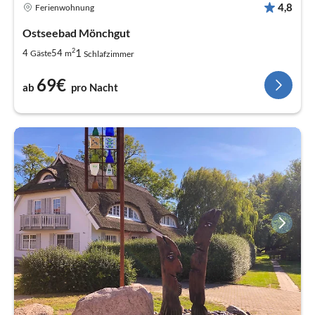
4,8
Ferienwohnung
Ostseebad Mönchgut
2
1
4
54
Gäste
m
Schlafzimmer
69€
ab
pro Nacht