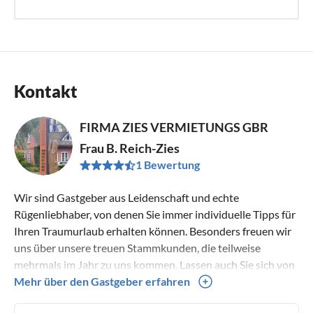
Kontakt
FIRMA ZIES VERMIETUNGS GBR
Frau B. Reich-Zies
1 Bewertung
Wir sind Gastgeber aus Leidenschaft und echte
Rügenliebhaber, von denen Sie immer individuelle Tipps für
Ihren Traumurlaub erhalten können. Besonders freuen wir
uns über unsere treuen Stammkunden, die teilweise
mehrmals im Jahr zu uns kommen. Lassen auch Sie sich von
Rügen und insbesondere vom Mönchgut begeistern und
Mehr über den Gastgeber erfahren
reihen Sie sich in unseren Stammkundenkreis ein. Wir