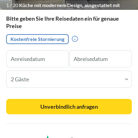
1
/
20
Küche mit modernem Design, ausgestattet mit
Edelstahlgeräten, weißen Schränken und einer zentralen
Bitte geben Sie Ihre Reisedaten ein für genaue
Insel.
Preise
Kostenfreie Stornierung
2 Gäste
Unverbindlich anfragen