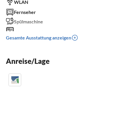
WLAN
Fernseher
Spülmaschine
Waschmaschine
Gesamte Ausstattung anzeigen
Parkplatz
Klimaanlage
Anreise/Lage
Kinder willkommen