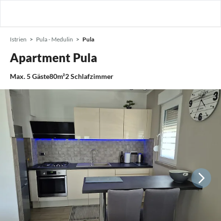
Istrien
Pula - Medulin
Pula
Apartment Pula
Max.
5
Gäste
80m²
2
Schlafzimmer