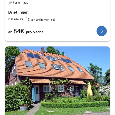
Ferienhaus
Brietlingen
2
1
3
38
Gäste
m
Schlafzimmer (+1)
84€
ab
pro Nacht