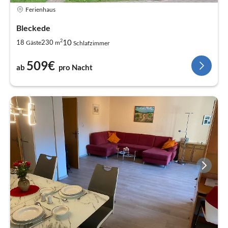
Ferienhaus
Bleckede
2
10
18
230
Gäste
m
Schlafzimmer
509€
ab
pro Nacht