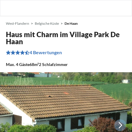
West-Flandern
Belgische Küste
De Haan
Haus mit Charm im Village Park De
Haan
4 Bewertungen
Max.
4
Gäste
68m²
2
Schlafzimmer