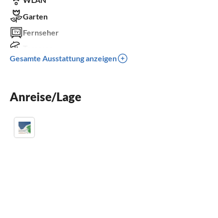
Garten
Fernseher
Terrasse
Gesamte Ausstattung anzeigen
Spülmaschine
Kinderbett
Anreise/Lage
Parkplatz