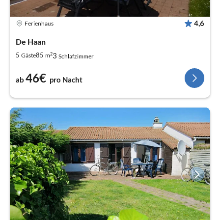
4,6
Ferienhaus
De Haan
2
3
5
85
Gäste
m
Schlafzimmer
46€
ab
pro Nacht