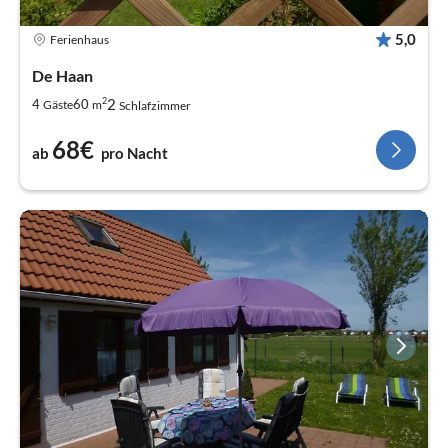
5,0
Ferienhaus
De Haan
2
2
4
60
Gäste
m
Schlafzimmer
68€
ab
pro Nacht