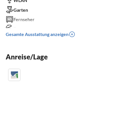
WLAN
Garten
Fernseher
Terrasse
Gesamte Ausstattung anzeigen
Parkplatz
Grill
Anreise/Lage
Klimaanlage