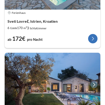
Ferienhaus
Sveti Lovreč, Istrien, Kroatien
2
3
6
170
Gäste
m
Schlafzimmer
172€
ab
pro Nacht