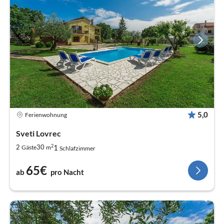
5,0
Ferienwohnung
Sveti Lovrec
2
1
2
30
Gäste
m
Schlafzimmer
65€
ab
pro Nacht