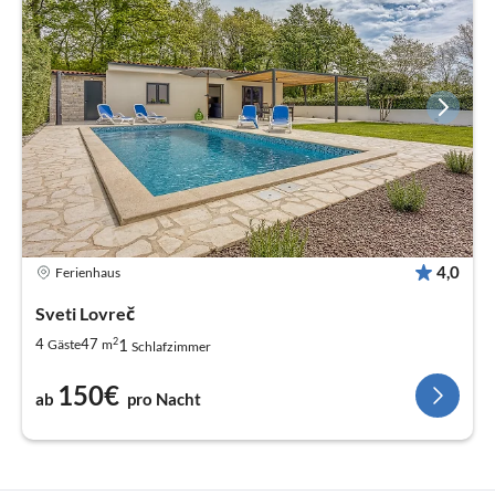
4,0
Ferienhaus
Sveti Lovreč
2
1
4
47
Gäste
m
Schlafzimmer
150€
ab
pro Nacht