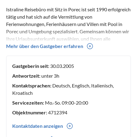
Istraline Reisebüro mit Sitz in Porec ist seit 1990 erfolgreich
tätig und hat sich auf die Vermittlung von
Ferienwohnungen, Ferienhäusern und Villen mit Pool in
Porec und Umgebung spezialisiert. Gemeinsam können wir
Ihre Urlaubsunterkunft auswählen, und Ihnen alle
erforderlichen Informationen, Broschüren und
Mehr über den Gastgeber erfahren
Beschreibungen zur Verfügung stellen. Nach der Anreise
stehen wir unseren Gästen täglich von 9:00 bis 20:00 Uhr
Gastgeberin seit:
30.03.2005
persönlich in unserem Büro im Porec, oder telefonisch und
per e-mail zur Verfügung. Buchen Sie mit Vertrauen Ihr
Antwortzeit:
unter 3h
nächstes Ferienhaus oder Ferienwohnung mit Istraline und
Kontaktsprachen:
Deutsch, Englisch, Italienisch,
verbringen Sie einen entspannten Urlaub! Istraline team
Kroatisch
Servicezeiten:
Mo.-So. 09:00-20:00
Objektnummer:
4712394
Kontaktdaten anzeigen
00385(0) 52427062