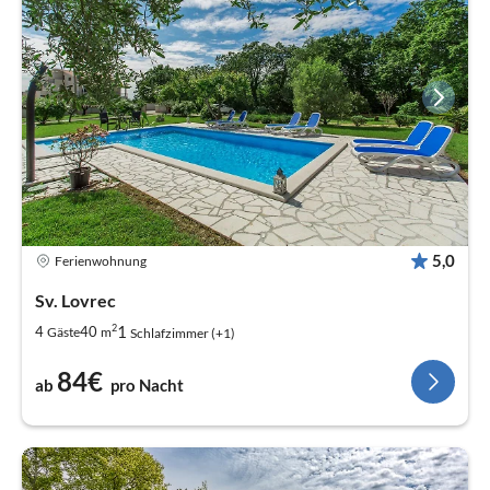
5,0
Ferienwohnung
Sv. Lovrec
2
1
4
40
Gäste
m
Schlafzimmer (+1)
84€
ab
pro Nacht