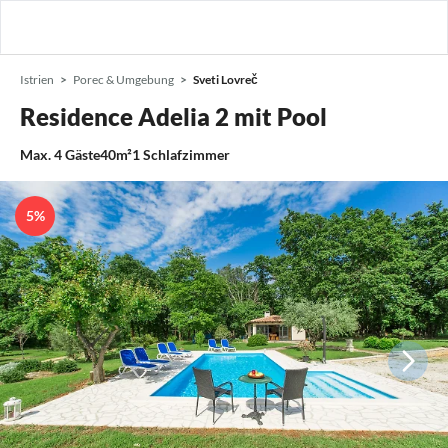
Istrien
Porec & Umgebung
Sveti Lovreč
Residence Adelia 2 mit Pool
Max.
4
Gäste
40m²
1
Schlafzimmer
5%