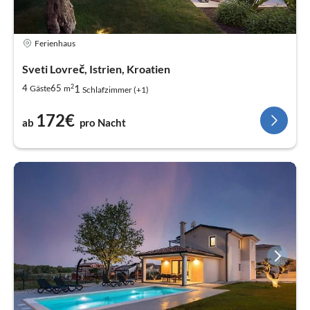
Ferienhaus
Sveti Lovreč, Istrien, Kroatien
2
1
4
65
Gäste
m
Schlafzimmer (+1)
172€
ab
pro Nacht