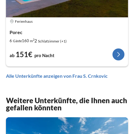
Ferienhaus
Porec
2
2
6
160
Gäste
m
Schlafzimmer (+1)
151€
ab
pro Nacht
Alle Unterkünfte anzeigen von Frau S. Crnkovic
Weitere Unterkünfte, die Ihnen auch
gefallen könnten