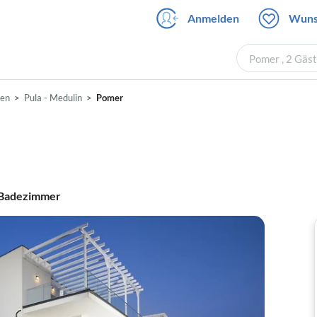
Anmelden
Wuns
Pomer , 2 Gäs
ien
Pula - Medulin
Pomer
Badezimmer