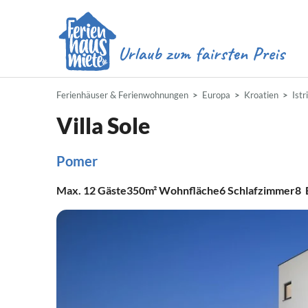
Ferienhäuser & Ferienwohnungen
Europa
Kroatien
Istr
Villa Sole
Pomer
Max.
12
Gäste
350m²
Wohnfläche
6
Schlafzimmer
8