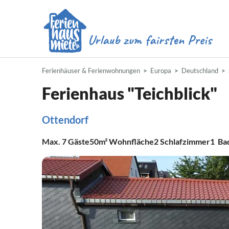
Ferienhäuser & Ferienwohnungen
Europa
Deutschland
Ferienhaus "Teichblick"
Ottendorf
Max.
7
Gäste
50m²
Wohnfläche
2
Schlafzimmer
1
Ba