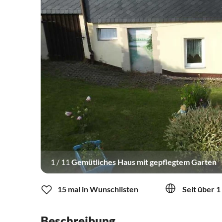
1
/
11
Gemütliches Haus mit gepflegtem Garten
15 mal in Wunschlisten
Seit über 1
Beschreibung