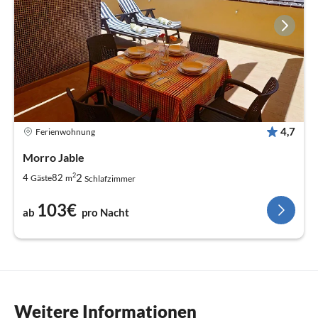
4,7
Ferienwohnung
Morro Jable
2
2
4
82
Gäste
m
Schlafzimmer
103€
ab
pro Nacht
Weitere Informationen