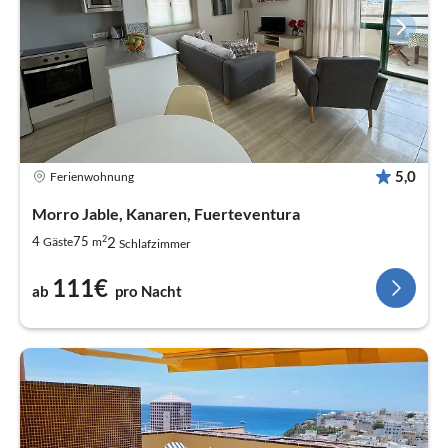
5,0
Ferienwohnung
Morro Jable, Kanaren, Fuerteventura
2
2
4
75
Gäste
m
Schlafzimmer
111€
ab
pro Nacht