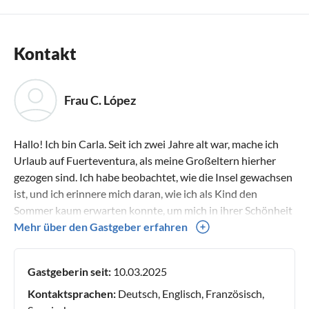
Kontakt
Frau C. López
Hallo! Ich bin Carla. Seit ich zwei Jahre alt war, mache ich
Urlaub auf Fuerteventura, als meine Großeltern hierher
gezogen sind. Ich habe beobachtet, wie die Insel gewachsen
ist, und ich erinnere mich daran, wie ich als Kind den
Sommer kaum erwarten konnte, um mich in ihrer Schönheit
zu verlieren. Fuerteventura ist mein friedlicher Rückzugsort
Mehr über den Gastgeber erfahren
– ein Ort, an dem ich ein Glück empfinde, das ich sonst
nirgendwo finden kann (und glaub mir, ich habe viel gereist).
Gastgeberin seit:
10.03.2025
Durch meine Wohnung hoffe ich, dass du dieselbe Ruhe
und Gelassenheit erleben kannst. Ich möchte, dass Sie sich
Kontaktsprachen:
Deutsch, Englisch, Französisch,