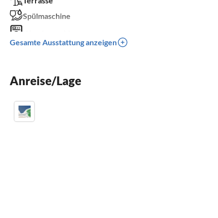
Terrasse
Spülmaschine
Waschmaschine
Gesamte Ausstattung anzeigen
Parkplatz
Klimaanlage
Anreise/Lage
Kinder willkommen