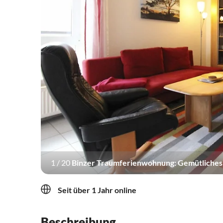
1
/
20
Binzer Traumferienwohnung: Gemütliches 
Beleuchtung.
Seit über 1 Jahr online
Beschreibung