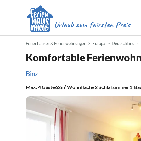
Ferienhäuser & Ferienwohnungen
Europa
Deutschland
Komfortable Ferienwohn
Binz
Max.
4
Gäste
62m²
Wohnfläche
2
Schlafzimmer
1
Ba