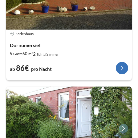
Ferienhaus
Dornumersiel
2
2
5
60
Gäste
m
Schlafzimmer
86€
ab
pro Nacht