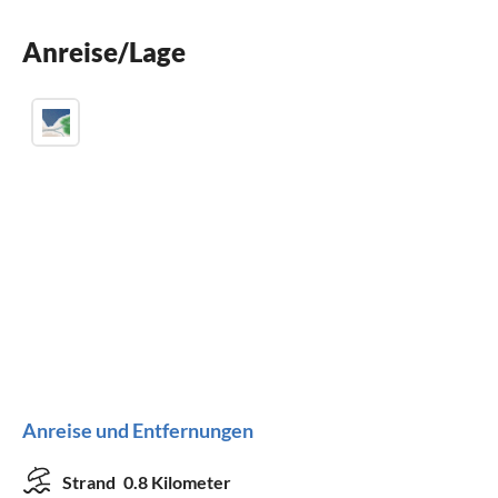
Parkplatz
Anreise/Lage
Grill
Anreise und Entfernungen
Strand
0.8 Kilometer