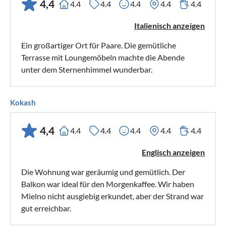
4,4
4.4
4.4
4.4
4.4
4.4
Italienisch anzeigen
Ein großartiger Ort für Paare. Die gemütliche
Terrasse mit Loungemöbeln machte die Abende
unter dem Sternenhimmel wunderbar.
Kokash
4,4
4.4
4.4
4.4
4.4
4.4
Englisch anzeigen
Die Wohnung war geräumig und gemütlich. Der
Balkon war ideal für den Morgenkaffee. Wir haben
Mielno nicht ausgiebig erkundet, aber der Strand war
gut erreichbar.