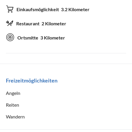
Einkaufsmöglichkeit
3.2 Kilometer
Boot
CD-Spieler
Fahrräder
Fernseher
Restaurant
2 Kilometer
Satelliten-/Kabel-TV
Sonnenliegen
Ortsmitte
3 Kilometer
Waschmaschine
Kinderhochstuhl
WLAN
Bügeleisen
Bügelbrett
Föhn
Sonnenschirm
Terrassenmöbel
Freizeitmöglichkeiten
DVD-Player
Angeln
Geeignet für
Reiten
Nichtraucher
Haustiere willkommen
Wandern
Kinder willkommen