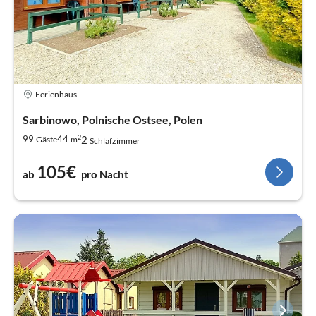
Ferienhaus
Sarbinowo, Polnische Ostsee, Polen
2
2
99
44
Gäste
m
Schlafzimmer
105€
ab
pro Nacht