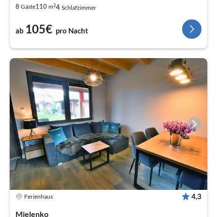
2
4
8
110
Gäste
m
Schlafzimmer
105€
ab
pro Nacht
4,3
Ferienhaus
Mielenko