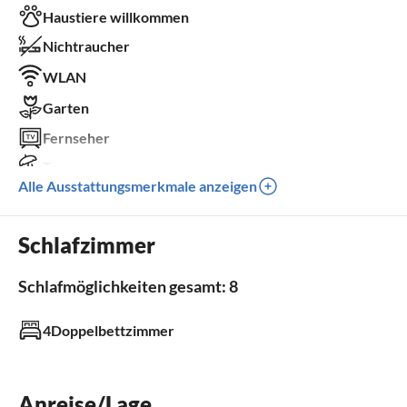
Haustiere willkommen
Nichtraucher
WLAN
Garten
Fernseher
Terrasse
Alle Ausstattungsmerkmale anzeigen
Spülmaschine
Waschmaschine
Schlafzimmer
Sauna
Schlafmöglichkeiten gesamt: 8
Außenbereich
4Doppelbettzimmer
Garten
Grill
Kinderspielplatz
Sandkasten
Anreise/Lage