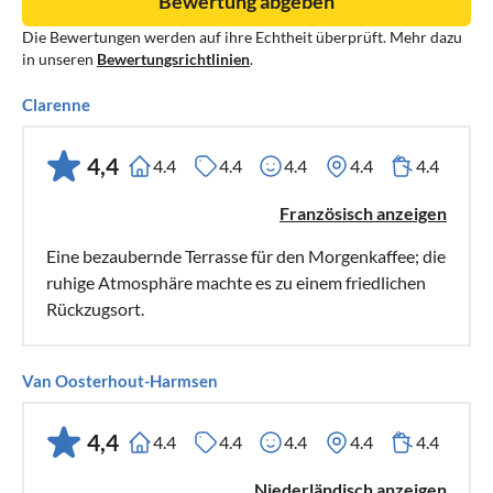
Bewertung abgeben
Die Bewertungen werden auf ihre Echtheit überprüft. Mehr dazu
in unseren
Bewertungsrichtlinien
.
Clarenne
4,4
4.4
4.4
4.4
4.4
4.4
Französisch anzeigen
Eine bezaubernde Terrasse für den Morgenkaffee; die
ruhige Atmosphäre machte es zu einem friedlichen
Rückzugsort.
Van Oosterhout-Harmsen
4,4
4.4
4.4
4.4
4.4
4.4
Niederländisch anzeigen