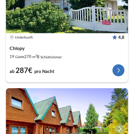
4,8
Unterkunft
Chlopy
2
8
19
270
Gäste
m
Schlafzimmer
287€
ab
pro Nacht