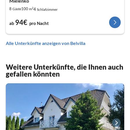
Mielenko
2
4
8
100
Gäste
m
Schlafzimmer
94€
ab
pro Nacht
Alle Unterkünfte anzeigen von Belvilla
Weitere Unterkünfte, die Ihnen auch
gefallen könnten