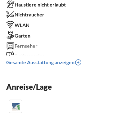
Haustiere nicht erlaubt
Nichtraucher
WLAN
Garten
Fernseher
Spülmaschine
Gesamte Ausstattung anzeigen
Balkon
Kinderbett
Anreise/Lage
Parkplatz