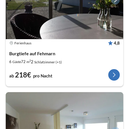
4,8
Ferienhaus
Burgtiefe auf Fehmarn
2
2
6
72
Gäste
m
Schlafzimmer (+1)
218€
ab
pro Nacht