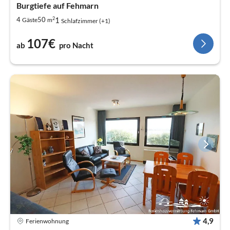
Burgtiefe auf Fehmarn
2
1
4
50
Gäste
m
Schlafzimmer (+1)
107€
ab
pro Nacht
4,9
Ferienwohnung