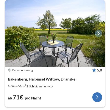
5,0
Ferienwohnung
Bakenberg, Halbinsel Wittow, Dranske
2
1
4
54
Gäste
m
Schlafzimmer (+1)
71€
ab
pro Nacht