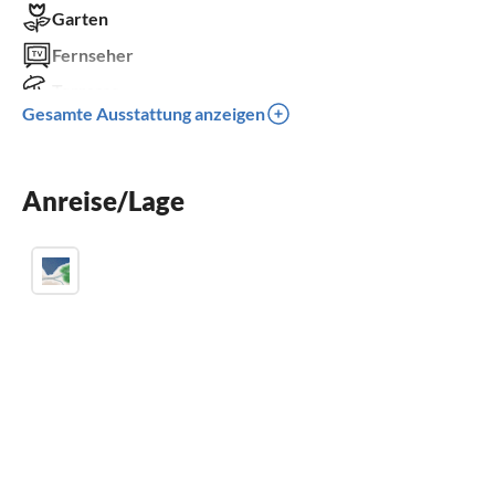
Garten
Fernseher
Terrasse
Gesamte Ausstattung anzeigen
Spülmaschine
Sauna
Anreise/Lage
Kamin