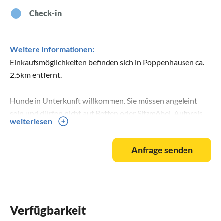
Check-in
Weitere Informationen:
Einkaufsmöglichkeiten befinden sich in Poppenhausen ca.
2,5km entfernt.
Hunde in Unterkunft willkommen. Sie müssen angeleint
sein und dürfen nicht auf Betten oder Sitzmöbel. Aufpreis
weiterlesen
30€ pauschal.
Anfrage senden
Sauna im Haus kann auf Nachfrage mit genutzt werden. Die
Kosten pro Nutzung beträgt 10€. Duschen müssen in der
Ferienwohnung genutzt werden.
Verfügbarkeit