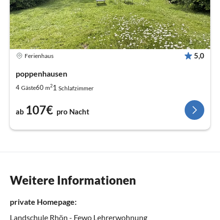
5,0
Ferienhaus
poppenhausen
2
1
4
60
Gäste
m
Schlafzimmer
107€
ab
pro Nacht
Weitere Informationen
private Homepage:
Landschule Rhön - Fewo Lehrerwohnung