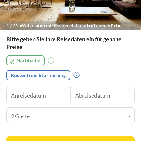
1
/
45
Wohnraum mit Essbereich und offener Küche -
Fenster öffnen nach Osten Blick zum Garten und zur
Bitte geben Sie Ihre Reisedaten ein für genaue
stattlichen Schullinde
Preise
Nachhaltig
Kostenfreie Stornierung
2 Gäste