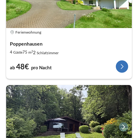
Ferienwohnung
Poppenhausen
2
2
4
75
Gäste
m
Schlafzimmer
48€
ab
pro Nacht