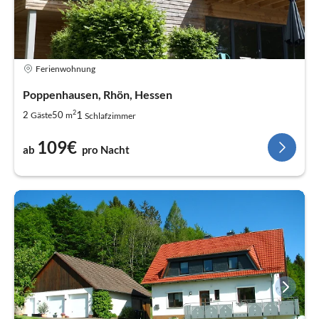
Ferienwohnung
Poppenhausen, Rhön, Hessen
2
1
2
50
Gäste
m
Schlafzimmer
109€
ab
pro Nacht