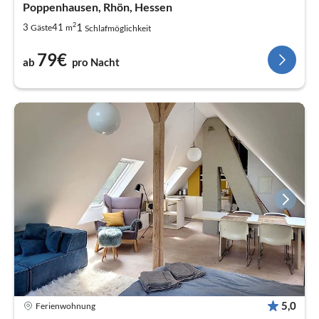
Poppenhausen, Rhön, Hessen
2
1
3
41
Gäste
m
Schlafmöglichkeit
79€
ab
pro Nacht
5,0
Ferienwohnung