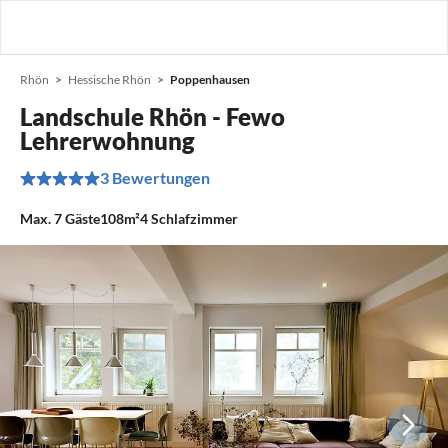
Rhön
Hessische Rhön
Poppenhausen
Landschule Rhön - Fewo
Lehrerwohnung
3 Bewertungen
Max.
7
Gäste
108m²
4
Schlafzimmer