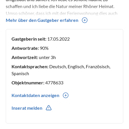
schaffen und ich liebe die Natur meiner Rhöner Heimat.
Umso schöner, dass ich mit der Ferienwohnung dies auch
mit anderen Menschen teilen kann.
Mehr über den Gastgeber erfahren
Gastgeberin seit:
17.05.2022
Antwortrate:
90%
Antwortzeit:
unter 3h
Kontaktsprachen:
Deutsch, Englisch, Französisch,
Spanisch
Objektnummer:
4778633
Kontaktdaten anzeigen
0049(0) 1774433717
Inserat melden
0049(0) 1774433717