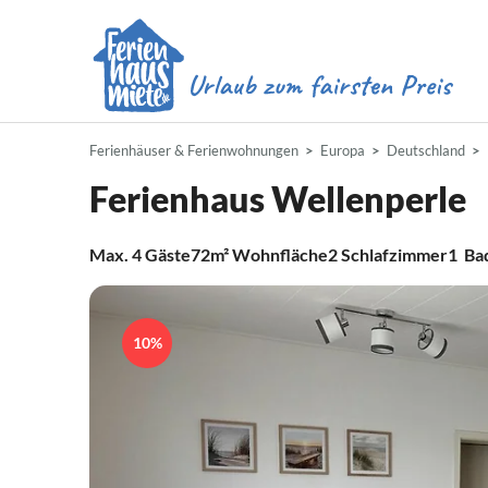
Ferienhäuser & Ferienwohnungen
Europa
Deutschland
Ferienhaus Wellenperle
Max.
4
Gäste
72m²
Wohnfläche
2
Schlafzimmer
1
Ba
10%