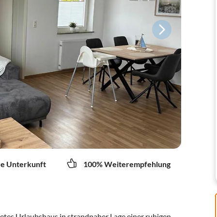
re Unterkunft
100% Weiterempfehlung
tetes Urlaubshaus in strandnaher Lage einer ruhigen