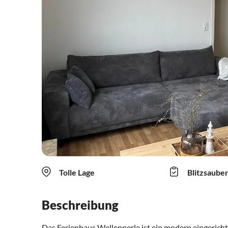
Tolle Lage
Blitzsaube
Beschreibung
Das Ferienhaus Wellenperle ist ein modern eingerich