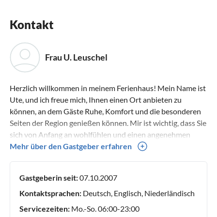
Kontakt
Frau U. Leuschel
Herzlich willkommen in meinem Ferienhaus! Mein Name ist
Ute, und ich freue mich, Ihnen einen Ort anbieten zu
können, an dem Gäste Ruhe, Komfort und die besonderen
Seiten der Region genießen können. Mir ist wichtig, dass Sie
sich von Anfang an wohlfühlen und einen angenehmen
Aufenthalt haben. Ich wünsche Ihnen eine schöne Zeit und
Mehr über den Gastgeber erfahren
freue mich darauf, Sie als Gast begrüßen zu dürfen!
Gastgeberin seit:
07.10.2007
Kontaktsprachen:
Deutsch, Englisch, Niederländisch
Servicezeiten:
Mo.-So. 06:00-23:00