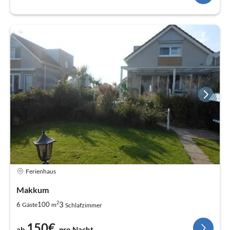
Ferienhaus
Makkum
2
3
6
100
Gäste
m
Schlafzimmer
150€
ab
pro Nacht