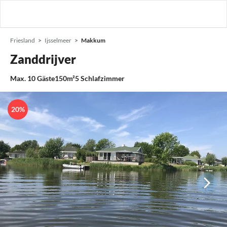
Friesland
Ijsselmeer
Makkum
Zanddrijver
Max.
10
Gäste
150m²
5
Schlafzimmer
20%