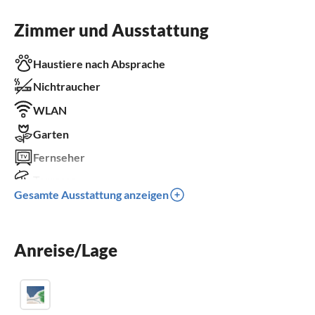
Zimmer und Ausstattung
Haustiere nach Absprache
Nichtraucher
WLAN
Garten
Fernseher
Terrasse
Gesamte Ausstattung anzeigen
Spülmaschine
Waschmaschine
Anreise/Lage
Sauna