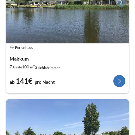
Ferienhaus
Makkum
2
3
7
100
Gäste
m
Schlafzimmer
141€
ab
pro Nacht