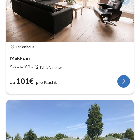
Ferienhaus
Makkum
2
2
5
100
Gäste
m
Schlafzimmer
101€
ab
pro Nacht