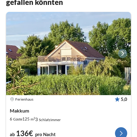
gefallen könnten
5,0
Ferienhaus
Makkum
2
3
6
125
Gäste
m
Schlafzimmer
136€
ab
pro Nacht