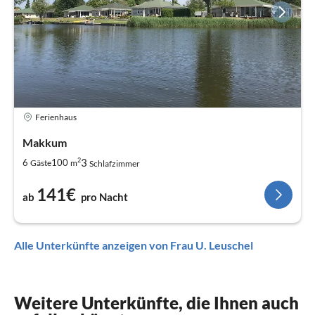
Ferienhaus
Makkum
2
3
6
100
Gäste
m
Schlafzimmer
141€
ab
pro Nacht
Alle Unterkünfte anzeigen von Frau U. Leuschel
Weitere Unterkünfte, die Ihnen auch