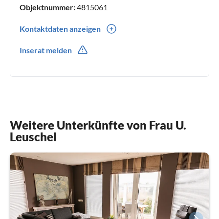
Objektnummer:
4815061
Kontaktdaten anzeigen
0049(0) 517413020
Inserat melden
0031(0) 643114634
Weitere Unterkünfte von Frau U.
Leuschel