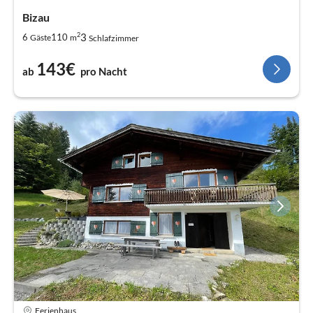
Bizau
2
3
6
110
Gäste
m
Schlafzimmer
143€
ab
pro Nacht
Ferienhaus