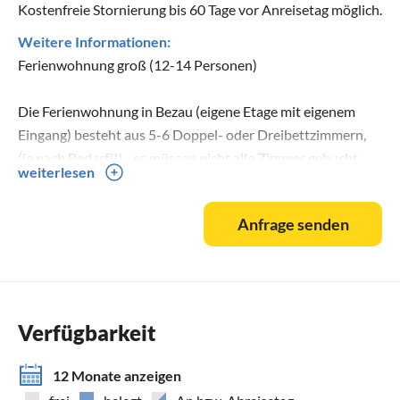
Kostenfreie Stornierung bis 60 Tage vor Anreisetag möglich.
Weitere Informationen:
Ferienwohnung groß (12-14 Personen)
Die Ferienwohnung in Bezau (eigene Etage mit eigenem
Eingang) besteht aus 5-6 Doppel- oder Dreibettzimmern,
(je nach Bedarf!!! - es müssen nicht alle Zimmer gebucht
weiterlesen
werden) einem tollen Aufenthaltsraum mit typischem
Bregenzerwälder Kachelofen, einer geräumigen, komplett
Anfrage senden
eingerichteten Küche sowie tollen überdachten Balkonen.
Ferienwohnung mittel (4-5 Personen)
Die Ferienwohnung in Bezau besteht aus gesamt 2
Verfügbarkeit
getrennten, geräumigen Schlafzimmern für jeweils 2-3
Personen, DU/WC, TV einer geräumigen, komplett
12 Monate anzeigen
eingerichteten Küche sowie einem wirklich schönen