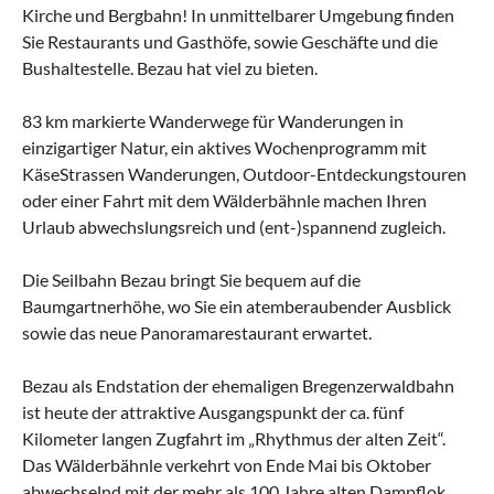
Kirche und Bergbahn! In unmittelbarer Umgebung finden
Sie Restaurants und Gasthöfe, sowie Geschäfte und die
Bushaltestelle. Bezau hat viel zu bieten.
83 km markierte Wanderwege für Wanderungen in
einzigartiger Natur, ein aktives Wochenprogramm mit
KäseStrassen Wanderungen, Outdoor-Entdeckungstouren
oder einer Fahrt mit dem Wälderbähnle machen Ihren
Urlaub abwechslungsreich und (ent-)spannend zugleich.
Die Seilbahn Bezau bringt Sie bequem auf die
Baumgartnerhöhe, wo Sie ein atemberaubender Ausblick
sowie das neue Panoramarestaurant erwartet.
Bezau als Endstation der ehemaligen Bregenzerwaldbahn
ist heute der attraktive Ausgangspunkt der ca. fünf
Kilometer langen Zugfahrt im „Rhythmus der alten Zeit“.
Das Wälderbähnle verkehrt von Ende Mai bis Oktober
abwechselnd mit der mehr als 100 Jahre alten Dampflok