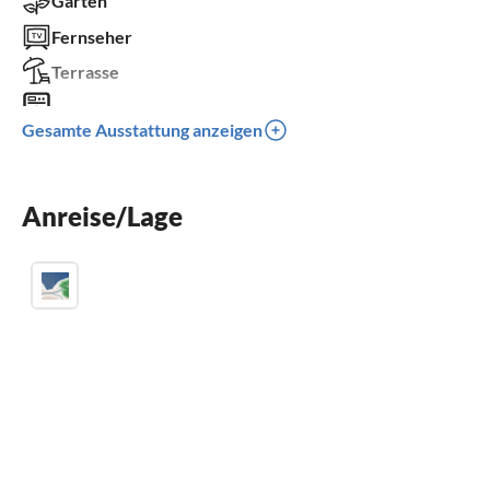
Garten
Fernseher
Terrasse
Waschmaschine
Gesamte Ausstattung anzeigen
Balkon
Parkplatz
Anreise/Lage
Grill