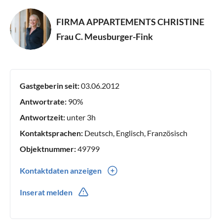
Appartement mit Miniküche (2 Personen)
FIRMA APPARTEMENTS CHRISTINE
Frau C. Meusburger-Fink
Das Appartement besteht aus einem Wohnschlafzimmer
für 2 Personen, separat Dusche/WC, einer Miniküche, TV
und einem wirklich schönen Südbalkon.
Gastgeberin seit:
03.06.2012
Auf derselben Etage steht ein tollen Aufenthaltsraum mit
Antwortrate:
90%
typischem Bregenzerwälder Kachelofen zur Verfügung.
Antwortzeit:
unter 3h
Selbstverpflegung oder mit Bauernfrühstück möglich!
Kontaktsprachen:
Deutsch, Englisch, Französisch
Objektnummer:
49799
Kontaktdaten anzeigen
Selbstverpflegung oder mit Bauernfrühstück möglich!
0043(0) 69911566330
Inserat melden
0043(0) 69911566330