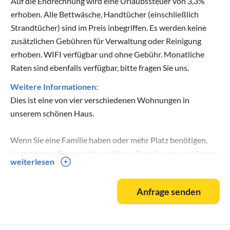
Auf die Endrechnung wird eine Urlaubssteuer von 3,3%
erhoben. Alle Bettwäsche, Handtücher (einschließlich
Strandtücher) sind im Preis inbegriffen. Es werden keine
zusätzlichen Gebühren für Verwaltung oder Reinigung
erhoben. WIFI verfügbar und ohne Gebühr. Monatliche
Raten sind ebenfalls verfügbar, bitte fragen Sie uns.
Weitere Informationen:
Dies ist eine von vier verschiedenen Wohnungen in
unserem schönen Haus.
Wenn Sie eine Familie haben oder mehr Platz benötigen,
kontaktieren Sie uns bitte mit Ihren Details und wir können
weiterlesen
vielleicht eine Alternative anbieten.
Anfrage senden
Wir freuen uns darauf, Sie kennenzulernen und Sie in
unserem Haus willkommen zu heißen