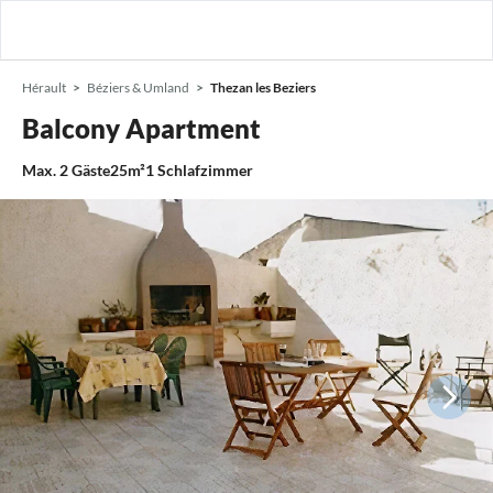
Hérault
Béziers & Umland
Thezan les Beziers
Balcony Apartment
Max.
2
Gäste
25m²
1
Schlafzimmer