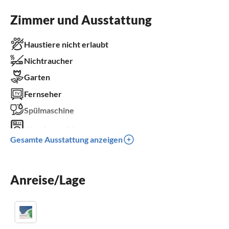
Zimmer und Ausstattung
Haustiere nicht erlaubt
Nichtraucher
Garten
Fernseher
Spülmaschine
Waschmaschine
Gesamte Ausstattung anzeigen
Kamin
Kinderbett
Anreise/Lage
Parkplatz