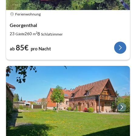
Ferienwohnung
Georgenthal
2
8
23
260
Gäste
m
Schlafzimmer
85€
ab
pro Nacht