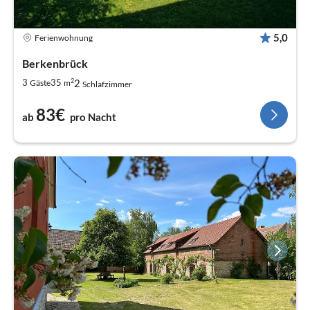
5,0
Ferienwohnung
Berkenbrück
2
2
3
35
Gäste
m
Schlafzimmer
83€
ab
pro Nacht