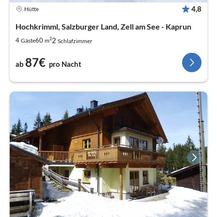
4,8
Hütte
Hochkrimml, Salzburger Land, Zell am See - Kaprun
2
2
4
60
Gäste
m
Schlafzimmer
87€
ab
pro Nacht