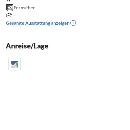
Fernseher
Terrasse
Gesamte Ausstattung anzeigen
Spülmaschine
Waschmaschine
Anreise/Lage
Kamin