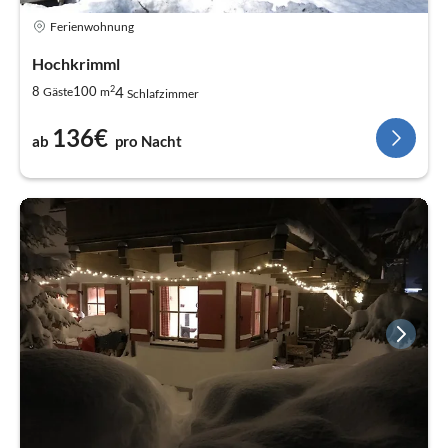
Ferienwohnung
Hochkrimml
2
4
8
100
Gäste
m
Schlafzimmer
136€
ab
pro Nacht