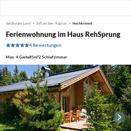
Salzburger Land
Zell am See - Kaprun
Hochkrimml
Ferienwohnung im Haus RehSprung
4 Bewertungen
Max.
4
Gäste
85m²
2
Schlafzimmer