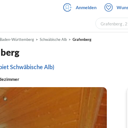
Anmelden
Wuns
Grafenberg , 
Baden-Württemberg
Schwäbische Alb
Grafenberg
nberg
biet Schwäbische Alb)
dezimmer