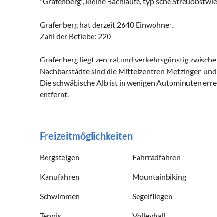
"Grafenberg", kleine Bachläufe, typische Streuobstw
Grafenberg hat derzeit 2640 Einwohner.
Zahl der Betiebe: 220
Grafenberg liegt zentral und verkehrsgünstig zwisch
Nachbarstädte sind die Mittelzentren Metzingen und
Die schwäbische Alb ist in wenigen Autominuten errei
entfernt.
Freizeitmöglichkeiten
Bergsteigen
Fahrradfahren
Kanufahren
Mountainbiking
Schwimmen
Segelfliegen
Tennis
Volleyball