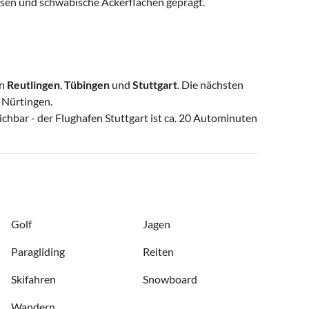
iesen und schwäbische Ackerflächen geprägt.
en
Reutlingen
,
Tübingen
und
Stuttgart
. Die nächsten
 Nürtingen.
chbar - der Flughafen Stuttgart ist ca. 20 Autominuten
Golf
Jagen
Paragliding
Reiten
Skifahren
Snowboard
Wandern