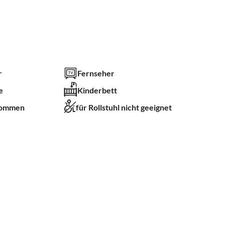
r
Fernseher
e
Kinderbett
kommen
für Rollstuhl nicht geeignet