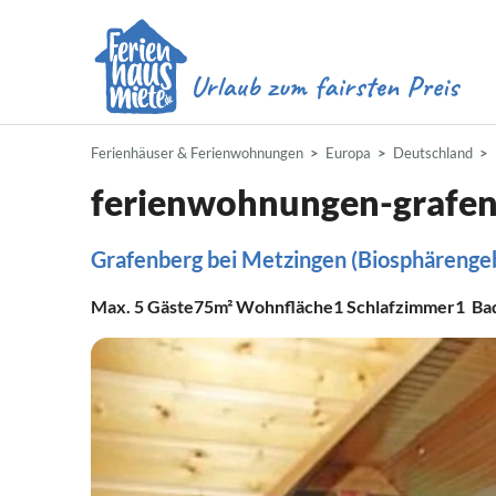
Ferienhäuser & Ferienwohnungen
Europa
Deutschland
ferienwohnungen-grafe
Grafenberg bei Metzingen (Biosphärenge
Max.
5
Gäste
75m²
Wohnfläche
1
Schlafzimmer
1
Ba